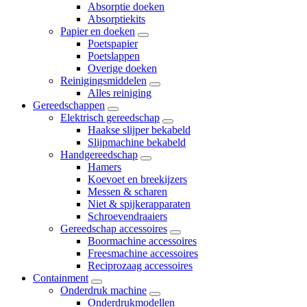
Absorptie doeken
Absorptiekits
Papier en doeken
Poetspapier
Poetslappen
Overige doeken
Reinigingsmiddelen
Alles reiniging
Gereedschappen
Elektrisch gereedschap
Haakse slijper bekabeld
Slijpmachine bekabeld
Handgereedschap
Hamers
Koevoet en breekijzers
Messen & scharen
Niet & spijkerapparaten
Schroevendraaiers
Gereedschap accessoires
Boormachine accessoires
Freesmachine accessoires
Reciprozaag accessoires
Containment
Onderdruk machine
Onderdrukmodellen