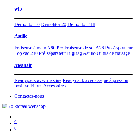
wlp
Demolitor 10
Demolitor 20
Demolitor 718
Astillo
Fraiseuse à main A80 Pro
Fraiseuse de sol A26 Pro
Aspirateur
TopVac 230
Pré-séparateur BigBag
Astillo Outils de fraisage
/cleanair
Readypack avec masque
Readypack avec casque à pression
positive
Filtres
Accessoires
Contactez-nous
0
0