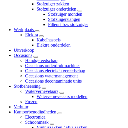
Stofzuiger zakken
Stofzuiger onderdelen
Stofzuiger monden
Stofzuigerslangen
Filters t.b.v. stofzuiger
Werkplaats
Elektra
Kabelhaspels
Elektra onderdelen
Uitverkoop
Occasions
Handgereedschap
Occasions onderdrukmachines
Occasions electrisch gereedschap
Occasions watermanagement
Occasions decontaminatie units
Stofbeheersing
Watervernevelaars
Watervernevelaars modellen
Frezen
Verhuur
Kantoorbenodigdheden
Electronica
Schoonmaak
Vuilniszakken / afvalzakken