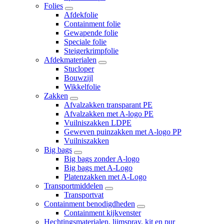
Folies
Afdekfolie
Containment folie
Gewapende folie
Speciale folie
Steigerkrimpfolie
Afdekmaterialen
Stucloper
Bouwzijl
Wikkelfolie
Zakken
Afvalzakken transparant PE
Afvalzakken met A-logo PE
Vuilniszakken LDPE
Geweven puinzakken met A-logo PP
Vuilniszakken
Big bags
Big bags zonder A-logo
Big bags met A-Logo
Platenzakken met A-Logo
Transportmiddelen
Transportvat
Containment benodigdheden
Containment kijkvenster
Hechtingsmaterialen, lijmspray, kit en pur