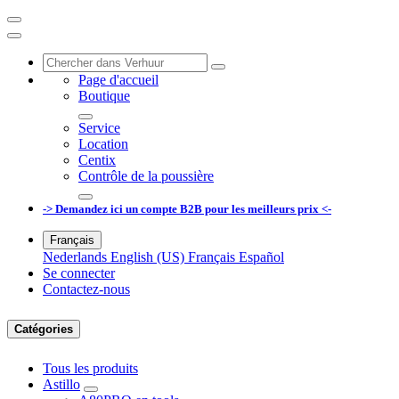
Page d'accueil
Boutique
Service
Location
Centix
Contrôle de la poussière
-> Demandez ici un compte B2B pour les meilleurs prix <-
Français
Nederlands
English (US)
Français
Español
Se connecter
Contactez-nous
Catégories
Tous les produits
Astillo