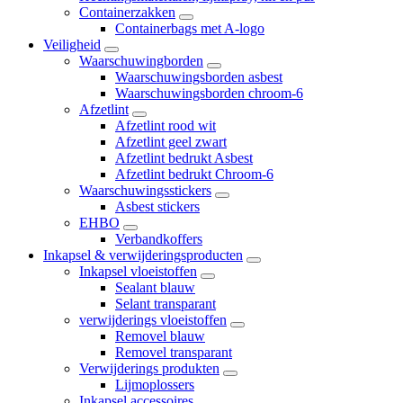
Containerzakken
Containerbags met A-logo
Veiligheid
Waarschuwingborden
Waarschuwingsborden asbest
Waarschuwingsborden chroom-6
Afzetlint
Afzetlint rood wit
Afzetlint geel zwart
Afzetlint bedrukt Asbest
Afzetlint bedrukt Chroom-6
Waarschuwingsstickers
Asbest stickers
EHBO
Verbandkoffers
Inkapsel & verwijderingsproducten
Inkapsel vloeistoffen
Sealant blauw
Selant transparant
verwijderings vloeistoffen
Removel blauw
Removel transparant
Verwijderings produkten
Lijmoplossers
Inkapsel accessoires