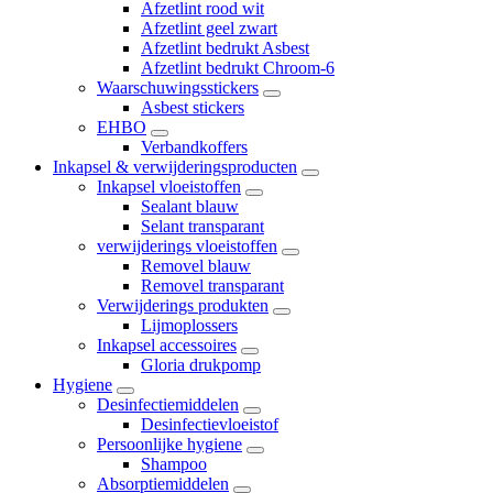
Afzetlint rood wit
Afzetlint geel zwart
Afzetlint bedrukt Asbest
Afzetlint bedrukt Chroom-6
Waarschuwingsstickers
Asbest stickers
EHBO
Verbandkoffers
Inkapsel & verwijderingsproducten
Inkapsel vloeistoffen
Sealant blauw
Selant transparant
verwijderings vloeistoffen
Removel blauw
Removel transparant
Verwijderings produkten
Lijmoplossers
Inkapsel accessoires
Gloria drukpomp
Hygiene
Desinfectiemiddelen
Desinfectievloeistof
Persoonlijke hygiene
Shampoo
Absorptiemiddelen