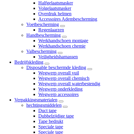
Halfgelaatsmasker
Volgelaatsmasker
Overdruk helmen
Accessoires Adembescherming
Voetbescherming
Regenlaarzen
Handbescherming
Werkhandschoen montage
Werkhandschoen chemie
Valbescherming
Veiligheidsharnassen
Bedrijfskleding
Disposable beschermde kleding
Wegwerp overall vuil
Wegwerp overall chemisch
Wegwerp overall waterbestendig
Wegwerp onderkleding
Wegwerp accessoires
Verpakkingsmaterialen
hechtingsmiddelen
Duct tape
Dubbelzijdige tape
Tape bedrukt
Speciale tape
Speciale tape