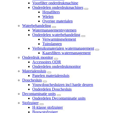
Voorfilter onderdrukmachine
Onderdelen onderdrukmachines
Hepafilters
Wielen
Overige materialen
Waterbehandeling
Watermanagementsystemen
Onderdelen waterbehandeling
Verwarmingselement
Tuinslangen
Verbruiksmaterialen watermanagement
Kaarsfilters watermanagement
Onderdruk monitor
Accessoires ODR
Onderdelen onderdrukmonitor
Materialensluis
Panelen materialensluis
Douchesluis
Vouwdouchesluizen incl harde deuren
Onderdelen Douchesluis
Decontaminatie units
Onderdelen Decontaminatie units
Stofzuiger
H-klasse stofzuiger
Bouwstofzuiger