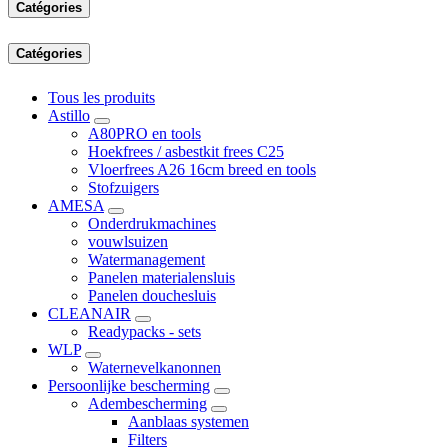
Catégories
Catégories
Tous les produits
Astillo
A80PRO en tools
Hoekfrees / asbestkit frees C25
Vloerfrees A26 16cm breed en tools
Stofzuigers
AMESA
Onderdrukmachines
vouwlsuizen
Watermanagement
Panelen materialensluis
Panelen douchesluis
CLEANAIR
Readypacks - sets
WLP
Waternevelkanonnen
Persoonlijke bescherming
Adembescherming
Aanblaas systemen
Filters