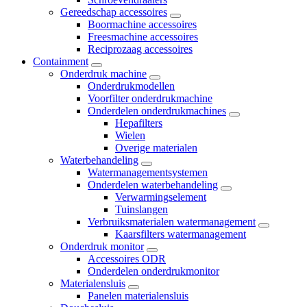
Gereedschap accessoires
Boormachine accessoires
Freesmachine accessoires
Reciprozaag accessoires
Containment
Onderdruk machine
Onderdrukmodellen
Voorfilter onderdrukmachine
Onderdelen onderdrukmachines
Hepafilters
Wielen
Overige materialen
Waterbehandeling
Watermanagementsystemen
Onderdelen waterbehandeling
Verwarmingselement
Tuinslangen
Verbruiksmaterialen watermanagement
Kaarsfilters watermanagement
Onderdruk monitor
Accessoires ODR
Onderdelen onderdrukmonitor
Materialensluis
Panelen materialensluis