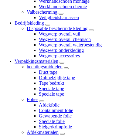
Werkhandschoen montage
Werkhandschoen chemie
Valbescherming
Veiligheidsharnassen
Bedrijfskleding
Disposable beschermde kleding
Wegwerp overall vuil
Wegwerp overall chemisch
Wegwerp overall waterbestendig
Wegwerp onderkleding
Wegwerp accessoires
Verpakkingsmaterialen
hechtingsmiddelen
Duct tape
Dubbelzijdige tape
Tape bedrukt
Speciale tape
Speciale tape
Folies
Afdekfolie
Containment folie
Gewapende folie
Speciale folie
Steigerkrimpfolie
Afdekmaterialen