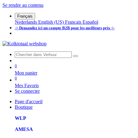
Se rendre au contenu
Français
Nederlands
English (US)
Français
Español
-> Demandez ici un compte B2B pour les meilleurs prix <-
0
Mon panier
0
Mes Favoris
Se connecter
Page d'accueil
Boutique
WLP
AMESA