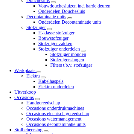
Douchesluis
Vouwdouchesluizen incl harde deuren
Onderdelen Douchesluis
Decontaminatie units
Onderdelen Decontaminatie units
Stofzuiger
H-klasse stofzuiger
Bouwstofzuiger
Stofzuiger zakken
Stofzuiger onderdelen
Stofzuiger monden
Stofzuigerslangen
Filters t.b.v. stofzuiger
Werkplaats
Elektra
Kabelhaspels
Elektra onderdelen
Uitverkoop
Occasions
Handgereedschap
Occasions onderdrukmachines
Occasions electrisch gereedschap
Occasions watermanagement
Occasions decontaminatie units
Stofbeheersing