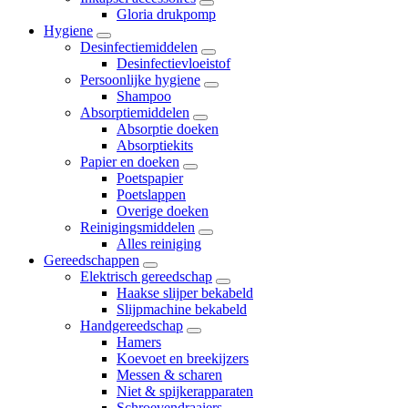
Gloria drukpomp
Hygiene
Desinfectiemiddelen
Desinfectievloeistof
Persoonlijke hygiene
Shampoo
Absorptiemiddelen
Absorptie doeken
Absorptiekits
Papier en doeken
Poetspapier
Poetslappen
Overige doeken
Reinigingsmiddelen
Alles reiniging
Gereedschappen
Elektrisch gereedschap
Haakse slijper bekabeld
Slijpmachine bekabeld
Handgereedschap
Hamers
Koevoet en breekijzers
Messen & scharen
Niet & spijkerapparaten
Schroevendraaiers