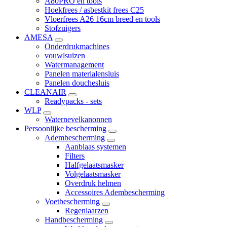
A80PRO en tools
Hoekfrees / asbestkit frees C25
Vloerfrees A26 16cm breed en tools
Stofzuigers
AMESA
Onderdrukmachines
vouwlsuizen
Watermanagement
Panelen materialensluis
Panelen douchesluis
CLEANAIR
Readypacks - sets
WLP
Waternevelkanonnen
Persoonlijke bescherming
Adembescherming
Aanblaas systemen
Filters
Halfgelaatsmasker
Volgelaatsmasker
Overdruk helmen
Accessoires Adembescherming
Voetbescherming
Regenlaarzen
Handbescherming