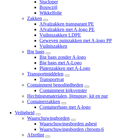
Stucloper
Bouwzijl
Wikkelfolie
Zakken
Afvalzakken transparant PE
Afvalzakken met A-logo PE
Vuilniszakken LDPE
Geweven puinzakken met A-logo PP
Vuilniszakken
Big bags
Big bags zonder A-logo
Big bags met A-Logo
Platenzakken met A-Logo
Transportmiddelen
Transportvat
Containment benodigdheden
Containment kijkvenster
Hechtingsmaterialen, lijmspray, kit en pur
Containerzakken
Containerbags met A-logo
Veiligheid
Waarschuwingborden
Waarschuwingsborden asbest
Waarschuwingsborden chroom-6
Afzetlint