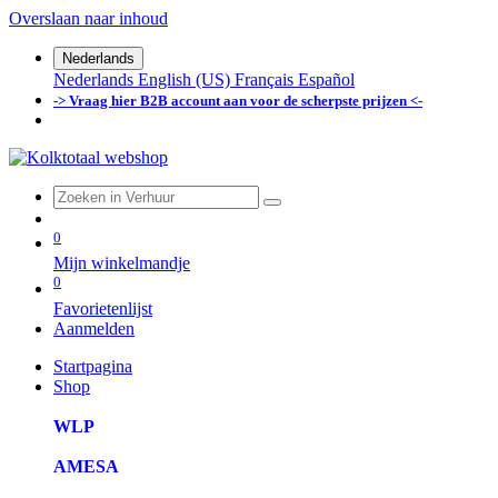
Overslaan naar inhoud
Nederlands
Nederlands
English (US)
Français
Español
-> Vraag hier B2B account aan voor de scherpste prijzen <-
0
Mijn winkelmandje
0
Favorietenlijst
Aanmelden
Startpagina
Shop
WLP
AMESA