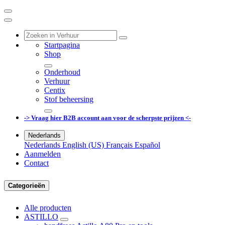
Startpagina
Shop
Onderhoud
Verhuur
Centix
Stof beheersing
-> Vraag hier B2B account aan voor de scherpste prijzen <-
Nederlands
Nederlands
English (US)
Français
Español
Aanmelden
Contact
Categorieën
Alle producten
ASTILLO