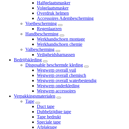
Halfgelaatsmasker
Volgelaatsmasker
Overdruk helmen
Accessoires Adembescherming
Voetbescherming
Regenlaarzen
Handbescherming
Werkhandschoen montage
Werkhandschoen chemie
Valbescherming
Veiligheidsharnassen
Bedrijfskleding
Disposable beschermde kleding
Wegwerp overall vuil
Wegwerp overall chemisch
Wegwerp overall waterbestendig
Wegwerp onderkleding
Wegwerp accessoires
Verpakkingsmaterialen
Tape
Duct tape
Dubbelzijdige tape
Tape bedrukt
Speciale tape
Afplaktape