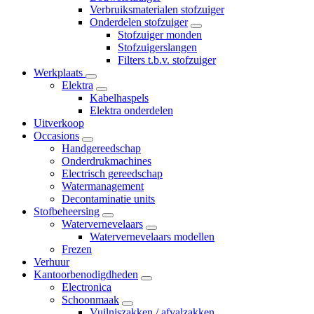
Verbruiksmaterialen stofzuiger
Onderdelen stofzuiger
Stofzuiger monden
Stofzuigerslangen
Filters t.b.v. stofzuiger
Werkplaats
Elektra
Kabelhaspels
Elektra onderdelen
Uitverkoop
Occasions
Handgereedschap
Onderdrukmachines
Electrisch gereedschap
Watermanagement
Decontaminatie units
Stofbeheersing
Watervernevelaars
Watervernevelaars modellen
Frezen
Verhuur
Kantoorbenodigdheden
Electronica
Schoonmaak
Vuilniszakken / afvalzakken