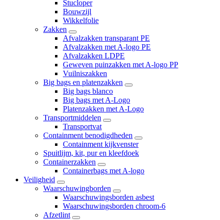
Stucloper
Bouwzijl
Wikkelfolie
Zakken
Afvalzakken transparant PE
Afvalzakken met A-logo PE
Afvalzakken LDPE
Geweven puinzakken met A-logo PP
Vuilniszakken
Big bags en platenzakken
Big bags blanco
Big bags met A-Logo
Platenzakken met A-Logo
Transportmiddelen
Transportvat
Containment benodigdheden
Containment kijkvenster
Spuitlijm, kit, pur en kleefdoek
Containerzakken
Containerbags met A-logo
Veiligheid
Waarschuwingborden
Waarschuwingsborden asbest
Waarschuwingsborden chroom-6
Afzetlint