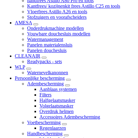
handfrees Astillo A80 Pro en tools
Kantfrees/ kozijnenkit frees Astillo C25 en tools
Vloerfrees Astillo A26 en tools
Stofzuigers en voorafscheiders
AMESA
Onderdrukmachine modellen
Vouwbare douchesluis modellen
Watermanagement
Panelen materialensluis
Panelen douchesluis
CLEANAIR
Readypacks - sets
WLP
Waternevelkanonnen
Persoonlijke bescherming
Adembescherming
Aanblaas systemen
Filters
Halfgelaatsmasker
Volgelaatsmasker
Overdruk helmen
Accessoires Adembescherming
Voetbescherming
Regenlaarzen
Handbescherming