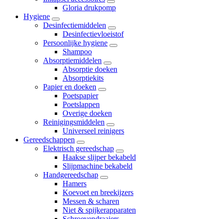
Gloria drukpomp
Hygiene
Desinfectiemiddelen
Desinfectievloeistof
Persoonlijke hygiene
Shampoo
Absorptiemiddelen
Absorptie doeken
Absorptiekits
Papier en doeken
Poetspapier
Poetslappen
Overige doeken
Reinigingsmiddelen
Universeel reinigers
Gereedschappen
Elektrisch gereedschap
Haakse slijper bekabeld
Slijpmachine bekabeld
Handgereedschap
Hamers
Koevoet en breekijzers
Messen & scharen
Niet & spijkerapparaten
Schroevendraaiers