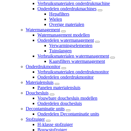
Verbruiksmaterialen onderdrukmachine
Onderdelen onderdrukmachines
Hepafilters
Wielen
Overige materialen
Watermanagement
Watermanagement modellen
Onderdelen watermanagement
Verwarmingselementen
Tuinslangen
Verbruiksmaterialen watermanagement
Kaarsfilters watermanagement
Onderdrukmonitor
Verbruiksmaterialen onderdrukmonitor
Onderdelen onderdrukmonitor
Materialensluis
Panelen materialensluis
Douchesluis
Vouwbare douchesluis modellen
Onderdelen douchesluis
Decontaminatie units
Onderdelen Decontaminatie units
Stofzuiger
H-klasse stofzuiger
Bouwstofzuiger