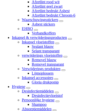
Afzetlint rood wit
Afzetlint geel zwart
Afzetlint bedrukt Asbest
Afzetlint bedrukt Chroom-6
Waarschuwingsstickers
Asbest stickers
EHBO
Verbandkoffers
Inkapsel & verwijderingsproducten
Inkapsel vloeistoffen
Sealant blauw
Selant transparant
verwijderings vloeistoffen
Removel blauw
Removel transparant
Verwijderings produkten
Lijmoplossers
Inkapsel accessoires
Gloria drukpomp
Hygiene
Desinfectiemiddelen
Desinfectievloeistof
Persoonlijke hygiene
Shampoo
Absorptiemiddelen