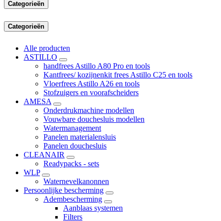
Categorieën
Categorieën
Alle producten
ASTILLO
handfrees Astillo A80 Pro en tools
Kantfrees/ kozijnenkit frees Astillo C25 en tools
Vloerfrees Astillo A26 en tools
Stofzuigers en voorafscheiders
AMESA
Onderdrukmachine modellen
Vouwbare douchesluis modellen
Watermanagement
Panelen materialensluis
Panelen douchesluis
CLEANAIR
Readypacks - sets
WLP
Waternevelkanonnen
Persoonlijke bescherming
Adembescherming
Aanblaas systemen
Filters