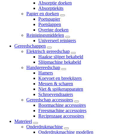
Absorptie doeken
Absorptiekits
Papier en doeken
Poetspapier
Poetslappen
Overige doeken
Reinigingsmiddelen
Universeel reinigers
Gereedschappen
Elektrisch gereedschap
Haakse slijper bekabeld
Slijpmachine bekabeld
Handgereedschap
Hamers
Koevoet en breekijzers
Messen & scharen
Niet & spijkerapparaten
Schroevendraaiers
Gereedschap accessoires
Boormachine accessoires
Freesmachine accessoires
Reciprozaag accessoires
Materieel
Onderdrukmachine
Onderdrukmachine modellen