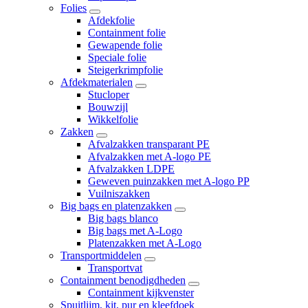
Folies
Afdekfolie
Containment folie
Gewapende folie
Speciale folie
Steigerkrimpfolie
Afdekmaterialen
Stucloper
Bouwzijl
Wikkelfolie
Zakken
Afvalzakken transparant PE
Afvalzakken met A-logo PE
Afvalzakken LDPE
Geweven puinzakken met A-logo PP
Vuilniszakken
Big bags en platenzakken
Big bags blanco
Big bags met A-Logo
Platenzakken met A-Logo
Transportmiddelen
Transportvat
Containment benodigdheden
Containment kijkvenster
Spuitlijm, kit, pur en kleefdoek