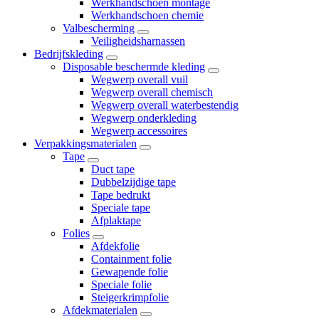
Werkhandschoen montage
Werkhandschoen chemie
Valbescherming
Veiligheidsharnassen
Bedrijfskleding
Disposable beschermde kleding
Wegwerp overall vuil
Wegwerp overall chemisch
Wegwerp overall waterbestendig
Wegwerp onderkleding
Wegwerp accessoires
Verpakkingsmaterialen
Tape
Duct tape
Dubbelzijdige tape
Tape bedrukt
Speciale tape
Afplaktape
Folies
Afdekfolie
Containment folie
Gewapende folie
Speciale folie
Steigerkrimpfolie
Afdekmaterialen