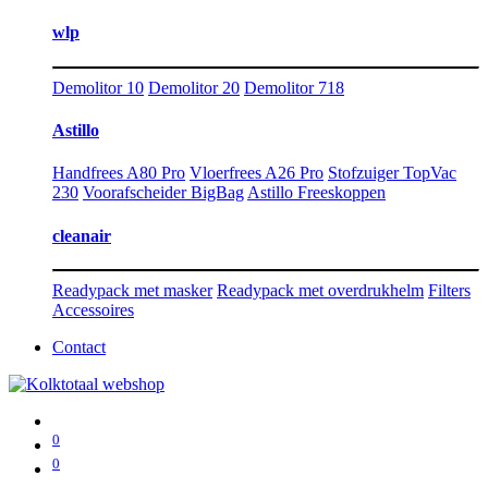
wlp
Demolitor 10
Demolitor 20
Demolitor 718
Astillo
Handfrees A80 Pro
Vloerfrees A26 Pro
Stofzuiger TopVac
230
Voorafscheider BigBag
Astillo Freeskoppen
cleanair
Readypack met masker
Readypack met overdrukhelm
Filters
Accessoires
Contact
0
0