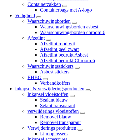
Containerzakken
Containerbags met A-logo
Veiligheid
Waarschuwingborden
Waarschuwingsborden asbest
Waarschuwingsborden chroom-6
Afzetlint
Afzetlint rood wit
Afzetlint geel zwart
Afzetlint bedrukt Asbest
Afzetlint bedrukt Chroom-6
Waarschuwingsstickers
Asbest stickers
EHBO
Verbandkoffers
Inkapsel & verwijderingsproducten
Inkapsel vloeistoffen
Sealant blauw
Selant transparant
verwijderings vloeistoffen
Removel blauw
Removel transparant
Verwijderings produkten
Lijmoplossers
Inkapsel accessoires