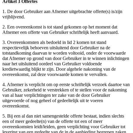
Artikel 3 Offertes
1. De door Gebruiker aan Afnemer uitgebrachte offerte(s) is/zijn
vrijblijvend.
2. Een overeenkomst is tot stand gekomen op het moment dat
Afnemer een offerte van Gebruiker schriftelijk heeft aanvaard.
3. Overeenkomsten als bedoeld in lid 2 komen tot stand
respectievelijk behoeven uitsluitend door Gebruiker na de
totstandkoming daarvan te worden voltooid, onder de voorwaarde
dat Afnemer op grond van door Gebruiker in te winnen inlichtingen
naar het uitsluitend oordeel van Gebruiker voldoende
kredietwaardig blijkt te zijn. Door algehele nakoming van de
overeenkomst, zal deze voorwaarde komen te vervallen.
4. Afnemer is verplicht om op eerste schriftelijk verzoek daartoe van
Gebruiker, zekerheid te verstrekken of te stellen voor de nakoming
van al haar verplichtingen ter zake van de door Gebruiker
uitgevoerde of nog geheel of gedeeltelijk uit te voeren
overeenkomst.
5. Bij een al dan niet samengestelde offerte bestaat, indien slechts
een of meer gedeelte(n) van de offerte tot een of meer
overeenkomsten leidt/leiden, geen verplichting voor Gebruiker tot
levering van een gedeelte van de in de aanbieding begrepen zaken