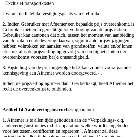
- Exclusief transportkosten
- Vanuit de feitelijke vestigingsplaats van Gebruiker.
2. Indien Gebruiker met Afnemer een bepaalde prijs overeenkomt, is
Gebruiker niettemin gerechtigd tot verhoging van de prijs indien
Gebruiker kan aantonen dat zich, tussen het moment van aanbieding
van de zaken en de levering daarvan, significante prijswijzigingen
hebben voltrokken ten aanzien van grondstoffen, valuta en/of lonen,
etc. ook al is de prijsverhoging gevolg van een bij het sluiten der
overeenkomst voorzien(bar)e omstandigheid.
3. Bijstelling van de prijs ingevolge lid 2 kan zonder voorafgaande
kennisgeving aan Afnemer worden doorgevoerd. 4.
Indien de prijsverhoging meer dan 10% bedraagt, heeft Afnemer het
recht de overeenkomst te ontbinden.
Artikel 14 Aanleveringsinstructies
apparatuur
1. Afnemer is te allen tijde gehouden aan de “Verpakkings- c.q.
aanleveringsinstructies m.b.t. apparatuur welke wordt aangeboden
voor het testen, certificeren en repareren”. Afnemer zal deze
instructies te allen tijde nakomen en eerbiedigen. Deze luiden: