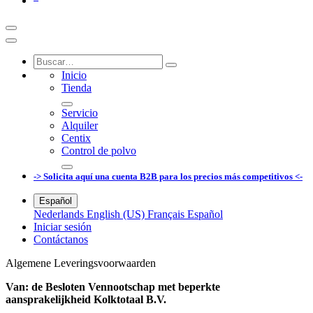
Inicio
Tienda
Servicio
Alquiler
Centix
Control de polvo
-> Solicita aquí una cuenta B2B para los precios más competitivos <-
Español
Nederlands
English (US)
Français
Español
Iniciar sesión
Contáctanos
Algemene Leveringsvoorwaarden
Van: de Besloten Vennootschap met beperkte
aansprakelijkheid Kolktotaal B.V.