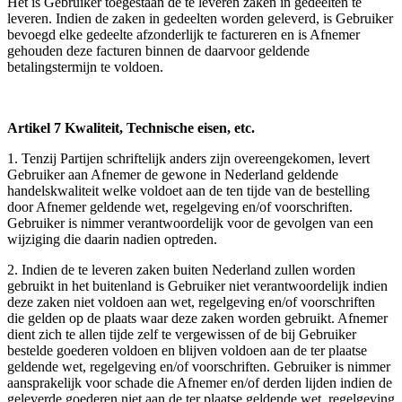
Het is Gebruiker toegestaan de te leveren zaken in gedeelten te
leveren. Indien de zaken in gedeelten worden geleverd, is Gebruiker
bevoegd elke gedeelte afzonderlijk te factureren en is Afnemer
gehouden deze facturen binnen de daarvoor geldende
betalingstermijn te voldoen.
Artikel 7 Kwaliteit, Technische eisen, etc.
1. Tenzij Partijen schriftelijk anders zijn overeengekomen, levert
Gebruiker aan Afnemer de gewone in Nederland geldende
handelskwaliteit welke voldoet aan de ten tijde van de bestelling
door Afnemer geldende wet, regelgeving en/of voorschriften.
Gebruiker is nimmer verantwoordelijk voor de gevolgen van een
wijziging die daarin nadien optreden.
2. Indien de te leveren zaken buiten Nederland zullen worden
gebruikt in het buitenland is Gebruiker niet verantwoordelijk indien
deze zaken niet voldoen aan wet, regelgeving en/of voorschriften
die gelden op de plaats waar deze zaken worden gebruikt. Afnemer
dient zich te allen tijde zelf te vergewissen of de bij Gebruiker
bestelde goederen voldoen en blijven voldoen aan de ter plaatse
geldende wet, regelgeving en/of voorschriften. Gebruiker is nimmer
aansprakelijk voor schade die Afnemer en/of derden lijden indien de
geleverde goederen niet aan de ter plaatse geldende wet, regelgeving