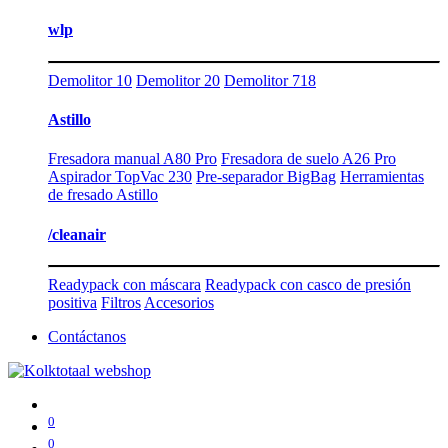
wlp
Demolitor 10
Demolitor 20
Demolitor 718
Astillo
Fresadora manual A80 Pro
Fresadora de suelo A26 Pro
Aspirador TopVac 230
Pre-separador BigBag
Herramientas
de fresado Astillo
/cleanair
Readypack con máscara
Readypack con casco de presión
positiva
Filtros
Accesorios
Contáctanos
0
0