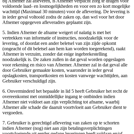
bij Afnemer zal afleveren, is Afnemer verplicht zorg te dragen voor
voldoende laad- en losmogelijkheden en voor een zo kort mogelijke
wachttijd (Maximaal 30 minuten) voor de aflevering. De levering is
in ieder geval voltooid zodra de zaken op, dan wel voor het door
Afnemer opgegeven afleveradres geplaatst zijn.
5. Indien Afnemer de afname weigert of nalatig is met het
vertrekken van informatie of instructies, noodzakelijk voor de
levering, of doordat een ander beletsel van zijn zijde opkomt
(ongeacht of dit beletsel aan hem kan worden toegerekend), raakt
Afnemer in verzuim, zonder dat enige ingebrekestelling
noodzakelijk is. De zaken zullen in dat geval worden opgeslagen
voor rekening en risico van Afnemer. Afnemer zal in dat geval alle
door Gebruiker gemaakte kosten, waaronder in ieder geval
opslagkosten, transportkosten en kosten vanwege wachttijden, aan
Gebruiker verschuldigd zijn.
6. Onverminderd het bepaalde in lid 5 heeft Gebruiker het recht de
overeenkomst met onmiddellijke ingang te ontbinden indien
Afnemer niet voldoet aan zijn verplichting tot afname, waarbij
Afnemer alle schade die daaruit voortvloeit aan Gebruiker dient te
vergoeden.
7. Gebruiker is gerechtigd aflevering van zaken op te schorten
indien Afnemer (nog) niet aan zijn betalingsverplichtingen
voortvloeiende uit eerder gedane leveringen heeft voldaan en/of