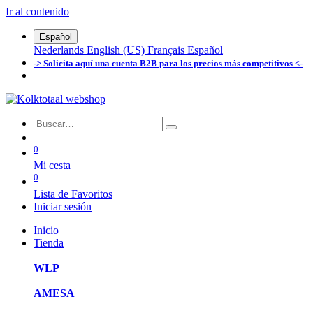
Ir al contenido
Español
Nederlands
English (US)
Français
Español
-> Solicita aquí una cuenta B2B para los precios más competitivos <-
0
Mi cesta
0
Lista de Favoritos
Iniciar sesión
Inicio
Tienda
WLP
AMESA