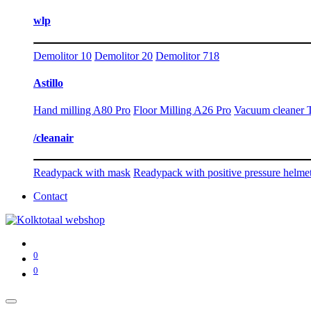
wlp
Demolitor 10
Demolitor 20
Demolitor 718
Astillo
Hand milling A80 Pro
Floor Milling A26 Pro
Vacuum cleaner 
/cleanair
Readypack with mask
Readypack with positive pressure helme
Contact
0
0