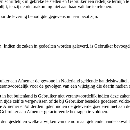
n schriftelijk in gebreke te stellen en Gebruiker een redelijke termijn 
jft, tenzij de niet-nakoming niet aan haar valt toe te rekenen.
oor de levering benodigde gegevens in haar bezit zijn.
en. Indien de zaken in gedeelten worden geleverd, is Gebruiker bevoegd
ebruiker aan Afnemer de gewone in Nederland geldende handelskwaliteit 
erantwoordelijk voor de gevolgen van een wijziging die daarin nadien 
 in het buitenland is Gebruiker niet verantwoordelijk indien deze zaken
n tijde zelf te vergewissen of de bij Gebruiker bestelde goederen voldo
e Afnemer en/of derden lijden indien de geleverde goederen niet aan de
r Gebruiker aan Afnemer gefactureerde bedragen te voldoen.
orden gesteld en welke afwijken van de normaal geldende handelskwalit