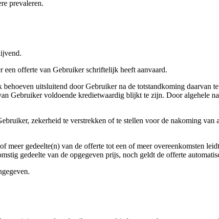
re prevaleren.
lijvend.
en offerte van Gebruiker schriftelijk heeft aanvaard.
ijk behoeven uitsluitend door Gebruiker na de totstandkoming daarvan
l van Gebruiker voldoende kredietwaardig blijkt te zijn. Door algehel
 Gebruiker, zekerheid te verstrekken of te stellen voor de nakoming van 
en of meer gedeelte(n) van de offerte tot een of meer overeenkomsten leid
stig gedeelte van de opgegeven prijs, noch geldt de offerte automatis
angegeven.