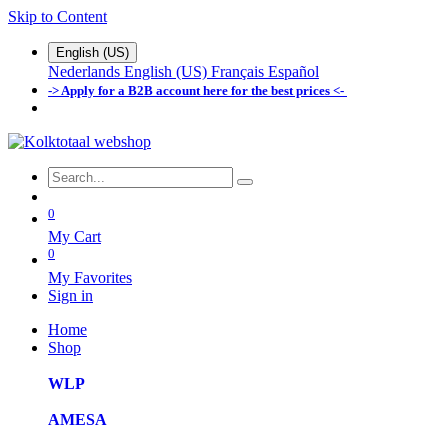
Skip to Content
English (US)
Nederlands
English (US)
Français
Español
-> Apply for a B2B account here for the best prices <-
0
My Cart
0
My Favorites
Sign in
Home
Shop
WLP
AMESA