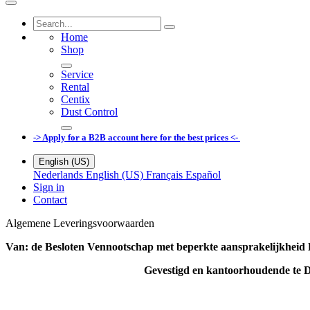
Home
Shop
Service
Rental
Centix
Dust Control
-> Apply for a B2B account here for the best prices <-
English (US)
Nederlands
English (US)
Français
Español
Sign in
Contact
Algemene Leveringsvoorwaarden
Van: de Besloten Vennootschap met beperkte aansprakelijkheid 
Gevestigd en kantoorhoudende te Dev