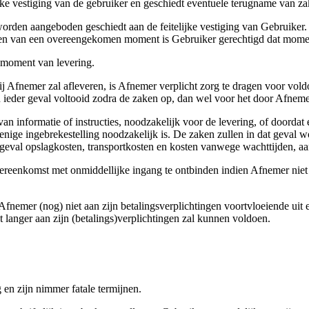
ijke vestiging van de gebruiker en geschiedt eventuele terugname van za
worden aangeboden geschiedt aan de feitelijke vestiging van Gebruike
reken van een overeengekomen moment is Gebruiker gerechtigd dat moment
 moment van levering.
ij Afnemer zal afleveren, is Afnemer verplicht zorg te dragen voor vol
n ieder geval voltooid zodra de zaken op, dan wel voor het door Afneme
an informatie of instructies, noodzakelijk voor de levering, of doordat 
nige ingebrekestelling noodzakelijk is. De zaken zullen in dat geval 
 geval opslagkosten, transportkosten en kosten vanwege wachttijden, aa
vereenkomst met onmiddellijke ingang te ontbinden indien Afnemer niet 
 Afnemer (nog) niet aan zijn betalingsverplichtingen voortvloeiende ui
langer aan zijn (betalings)verplichtingen zal kunnen voldoen.
 en zijn nimmer fatale termijnen.