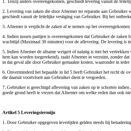
1. Tenzij anders overeengekomen, geschiedt levering vanuit de feitel
2. Levering van zaken die door Afnemer ter reparatie aan Gebruiker 
geschiedt vanuit de feitelijke vestiging van Gebruiker. Bij het ontb
3. Afnemer is verplicht de zaken af te nemen op het overeengekomen
4. Indien tussen partijen is overeengekomen dat Gebruiker de zaken b
wachttijd (Maximaal 30 minuten) voor de aflevering. De levering is i
5. Indien Afnemer de afname weigert of nalatig is met het vertrekken v
hem kan worden toegerekend), raakt Afnemer in verzuim, zonder dat e
in dat geval alle door Gebruiker gemaakte kosten, waaronder in ieder
6. Onverminderd het bepaalde in lid 5 heeft Gebruiker het recht de o
die daaruit voortvloeit aan Gebruiker dient te vergoeden.
7. Gebruiker is gerechtigd aflevering van zaken op te schorten indien
goede grond heeft te vrezen dat Afnemer om welke reden dan ook niet 
Artikel 5 Leveringstermijn
1. Door Gebruiker opgegeven levertijden gelden steeds bij benadering