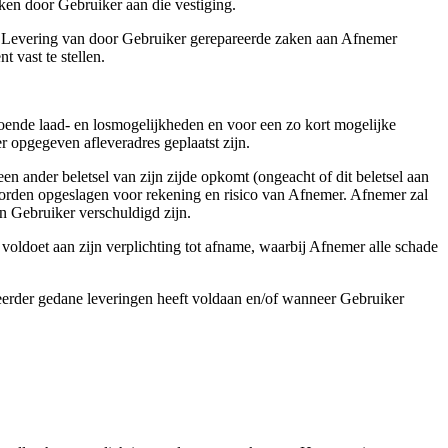
ken door Gebruiker aan die vestiging.
r. Levering van door Gebruiker gerepareerde zaken aan Afnemer
 vast te stellen.
doende laad- en losmogelijkheden en voor een zo kort mogelijke
r opgegeven afleveradres geplaatst zijn.
een ander beletsel van zijn zijde opkomt (ongeacht of dit beletsel aan
worden opgeslagen voor rekening en risico van Afnemer. Afnemer zal
n Gebruiker verschuldigd zijn.
voldoet aan zijn verplichting tot afname, waarbij Afnemer alle schade
t eerder gedane leveringen heeft voldaan en/of wanneer Gebruiker