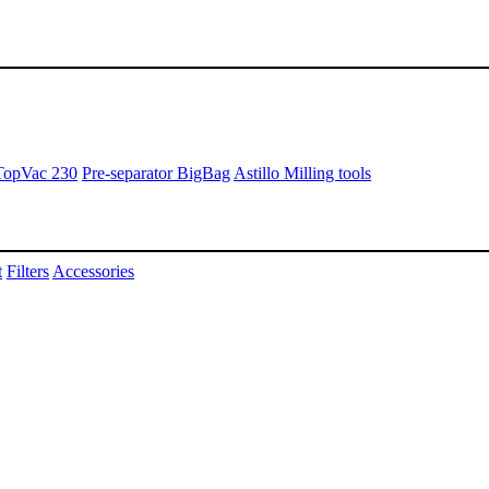
TopVac 230
Pre-separator BigBag
Astillo Milling tools
t
Filters
Accessories