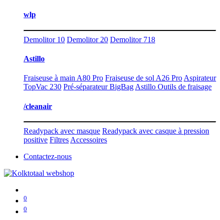
wlp
Demolitor 10
Demolitor 20
Demolitor 718
Astillo
Fraiseuse à main A80 Pro
Fraiseuse de sol A26 Pro
Aspirateur
TopVac 230
Pré-séparateur BigBag
Astillo Outils de fraisage
/cleanair
Readypack avec masque
Readypack avec casque à pression
positive
Filtres
Accessoires
Contactez-nous
0
0