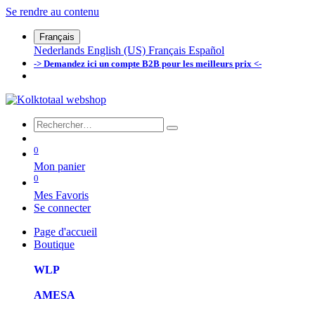
Se rendre au contenu
Français
Nederlands
English (US)
Français
Español
-> Demandez ici un compte B2B pour les meilleurs prix <-
0
Mon panier
0
Mes Favoris
Se connecter
Page d'accueil
Boutique
WLP
AMESA