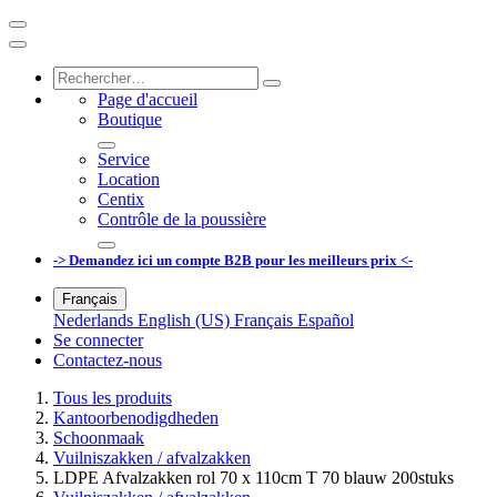
Page d'accueil
Boutique
Service
Location
Centix
Contrôle de la poussière
-> Demandez ici un compte B2B pour les meilleurs prix <-
Français
Nederlands
English (US)
Français
Español
Se connecter
Contactez-nous
Tous les produits
Kantoorbenodigdheden
Schoonmaak
Vuilniszakken / afvalzakken
LDPE Afvalzakken rol 70 x 110cm T 70 blauw 200stuks