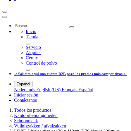
Inicio
Tienda
Servicio
Alquiler
Centix
Control de polvo
-> Solicita aquí una cuenta B2B para los precios más competitivos <-
Español
Nederlands
English (US)
Français
Español
Iniciar sesión
Contáctanos
Todos los productos
Kantoorbenodigdheden
Schoonmaak
Vuilniszakken / afvalzakken