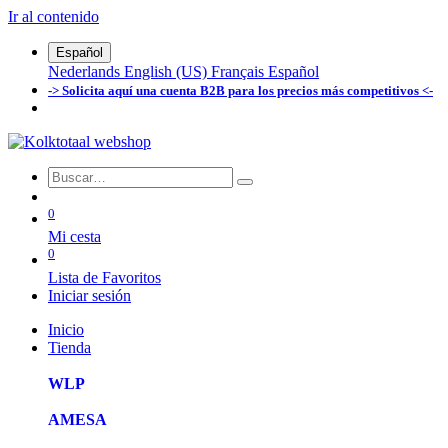
Ir al contenido
Español
Nederlands
English (US)
Français
Español
-> Solicita aquí una cuenta B2B para los precios más competitivos <-
0
Mi cesta
0
Lista de Favoritos
Iniciar sesión
Inicio
Tienda
WLP
AMESA