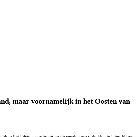
and, maar voornamelijk in het Oosten van
bben het juiste assortiment en de service om u de klus te laten klaren