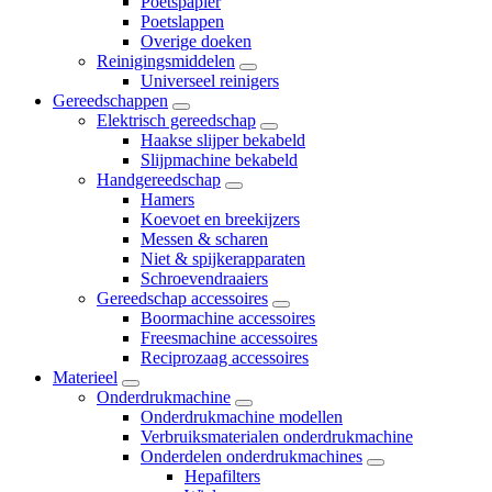
Poetspapier
Poetslappen
Overige doeken
Reinigingsmiddelen
Universeel reinigers
Gereedschappen
Elektrisch gereedschap
Haakse slijper bekabeld
Slijpmachine bekabeld
Handgereedschap
Hamers
Koevoet en breekijzers
Messen & scharen
Niet & spijkerapparaten
Schroevendraaiers
Gereedschap accessoires
Boormachine accessoires
Freesmachine accessoires
Reciprozaag accessoires
Materieel
Onderdrukmachine
Onderdrukmachine modellen
Verbruiksmaterialen onderdrukmachine
Onderdelen onderdrukmachines
Hepafilters