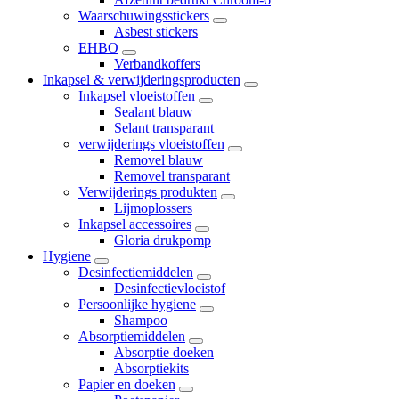
Waarschuwingsstickers
Asbest stickers
EHBO
Verbandkoffers
Inkapsel & verwijderingsproducten
Inkapsel vloeistoffen
Sealant blauw
Selant transparant
verwijderings vloeistoffen
Removel blauw
Removel transparant
Verwijderings produkten
Lijmoplossers
Inkapsel accessoires
Gloria drukpomp
Hygiene
Desinfectiemiddelen
Desinfectievloeistof
Persoonlijke hygiene
Shampoo
Absorptiemiddelen
Absorptie doeken
Absorptiekits
Papier en doeken