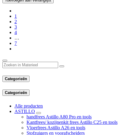
Toevoegen aan verlanglijst
1
2
3
4
…
7
Categorieën
Categorieën
Alle producten
ASTILLO
handfrees Astillo A80 Pro en tools
Kantfrees/ kozijnenkit frees Astillo C25 en tools
Vloerfrees Astillo A26 en tools
Stofzuigers en voorafscheiders