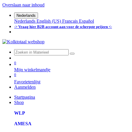
Overslaan naar inhoud
Nederlands
Nederlands
English (US)
Français
Español
-> Vraag hier B2B account aan voor de scherpste prijzen <-
0
Mijn winkelmandje
0
Favorietenlijst
Aanmelden
Startpagina
Shop
WLP
AMESA