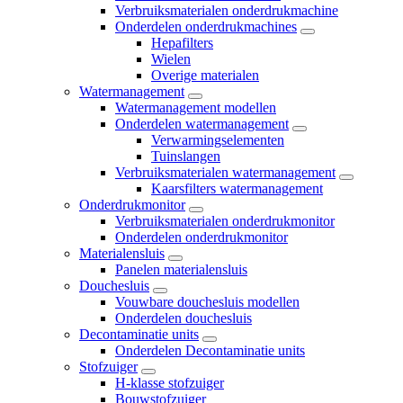
Verbruiksmaterialen onderdrukmachine
Onderdelen onderdrukmachines
Hepafilters
Wielen
Overige materialen
Watermanagement
Watermanagement modellen
Onderdelen watermanagement
Verwarmingselementen
Tuinslangen
Verbruiksmaterialen watermanagement
Kaarsfilters watermanagement
Onderdrukmonitor
Verbruiksmaterialen onderdrukmonitor
Onderdelen onderdrukmonitor
Materialensluis
Panelen materialensluis
Douchesluis
Vouwbare douchesluis modellen
Onderdelen douchesluis
Decontaminatie units
Onderdelen Decontaminatie units
Stofzuiger
H-klasse stofzuiger
Bouwstofzuiger