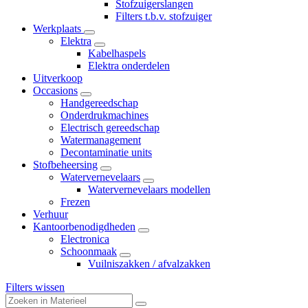
Stofzuigerslangen
Filters t.b.v. stofzuiger
Werkplaats
Elektra
Kabelhaspels
Elektra onderdelen
Uitverkoop
Occasions
Handgereedschap
Onderdrukmachines
Electrisch gereedschap
Watermanagement
Decontaminatie units
Stofbeheersing
Watervernevelaars
Watervernevelaars modellen
Frezen
Verhuur
Kantoorbenodigdheden
Electronica
Schoonmaak
Vuilniszakken / afvalzakken
Filters wissen