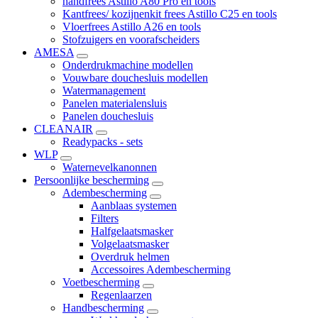
handfrees Astillo A80 Pro en tools
Kantfrees/ kozijnenkit frees Astillo C25 en tools
Vloerfrees Astillo A26 en tools
Stofzuigers en voorafscheiders
AMESA
Onderdrukmachine modellen
Vouwbare douchesluis modellen
Watermanagement
Panelen materialensluis
Panelen douchesluis
CLEANAIR
Readypacks - sets
WLP
Waternevelkanonnen
Persoonlijke bescherming
Adembescherming
Aanblaas systemen
Filters
Halfgelaatsmasker
Volgelaatsmasker
Overdruk helmen
Accessoires Adembescherming
Voetbescherming
Regenlaarzen
Handbescherming