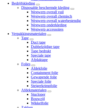
Bedrijfskleding
Disposable beschermde kleding
Wegwerp overall vuil
Wegwerp overall chemisch
Wegwerp overall waterbestendig
Wegwerp onderkleding
Wegwerp accessoires
Verpakkingsmaterialen
Tape
Duct tape
Dubbelzijdige tape
Tape bedrukt
Speciale tape
Afplaktape
Folies
Afdekfolie
Containment folie
Gewapende folie
Speciale folie
Steigerkrimpfolie
Afdekmaterialen
Stucloper
Bouwzijl
Wikkelfolie
Zakken