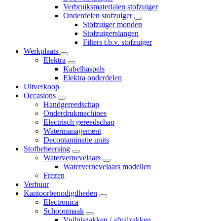
Verbruiksmaterialen stofzuiger
Onderdelen stofzuiger
Stofzuiger monden
Stofzuigerslangen
Filters t.b.v. stofzuiger
Werkplaats
Elektra
Kabelhaspels
Elektra onderdelen
Uitverkoop
Occasions
Handgereedschap
Onderdrukmachines
Electrisch gereedschap
Watermanagement
Decontaminatie units
Stofbeheersing
Watervernevelaars
Watervernevelaars modellen
Frezen
Verhuur
Kantoorbenodigdheden
Electronica
Schoonmaak
Vuilniszakken / afvalzakken