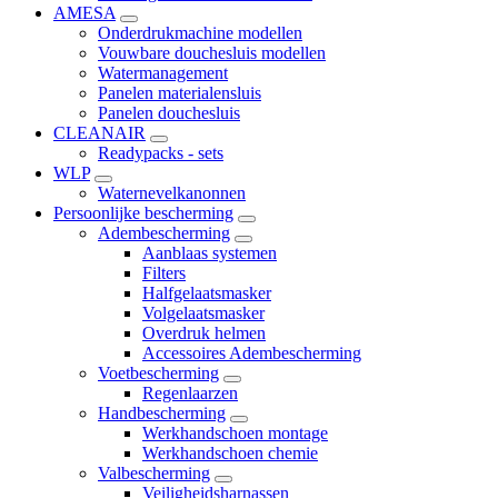
AMESA
Onderdrukmachine modellen
Vouwbare douchesluis modellen
Watermanagement
Panelen materialensluis
Panelen douchesluis
CLEANAIR
Readypacks - sets
WLP
Waternevelkanonnen
Persoonlijke bescherming
Adembescherming
Aanblaas systemen
Filters
Halfgelaatsmasker
Volgelaatsmasker
Overdruk helmen
Accessoires Adembescherming
Voetbescherming
Regenlaarzen
Handbescherming
Werkhandschoen montage
Werkhandschoen chemie
Valbescherming
Veiligheidsharnassen