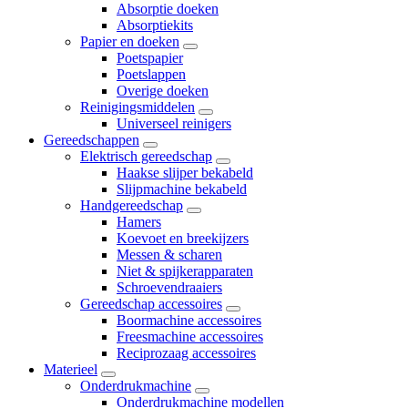
Absorptie doeken
Absorptiekits
Papier en doeken
Poetspapier
Poetslappen
Overige doeken
Reinigingsmiddelen
Universeel reinigers
Gereedschappen
Elektrisch gereedschap
Haakse slijper bekabeld
Slijpmachine bekabeld
Handgereedschap
Hamers
Koevoet en breekijzers
Messen & scharen
Niet & spijkerapparaten
Schroevendraaiers
Gereedschap accessoires
Boormachine accessoires
Freesmachine accessoires
Reciprozaag accessoires
Materieel
Onderdrukmachine
Onderdrukmachine modellen