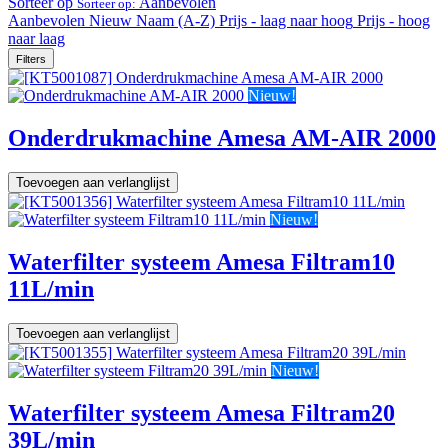
Sorteer op
Aanbevolen
Sorteer op:
Aanbevolen
Nieuw
Naam (A-Z)
Prijs - laag naar hoog
Prijs - hoog
naar laag
Filters
Nieuw!
Onderdrukmachine Amesa AM-AIR 2000
Toevoegen aan verlanglijst
Nieuw!
Waterfilter systeem Amesa Filtram10
11L/min
Toevoegen aan verlanglijst
Nieuw!
Waterfilter systeem Amesa Filtram20
39L/min