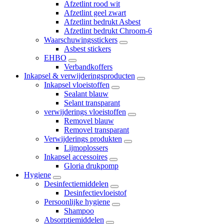
Afzetlint rood wit
Afzetlint geel zwart
Afzetlint bedrukt Asbest
Afzetlint bedrukt Chroom-6
Waarschuwingsstickers
Asbest stickers
EHBO
Verbandkoffers
Inkapsel & verwijderingsproducten
Inkapsel vloeistoffen
Sealant blauw
Selant transparant
verwijderings vloeistoffen
Removel blauw
Removel transparant
Verwijderings produkten
Lijmoplossers
Inkapsel accessoires
Gloria drukpomp
Hygiene
Desinfectiemiddelen
Desinfectievloeistof
Persoonlijke hygiene
Shampoo
Absorptiemiddelen