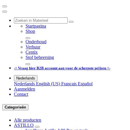
Startpagina
Shop
Onderhoud
Verhuur
Centix
Stof beheersing
-> Vraag hier B2B account aan voor de scherpste prijzen <-
Nederlands
Nederlands
English (US)
Français
Español
Aanmelden
Contact
Categorieën
Alle producten
ASTILLO