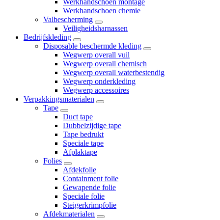
Werkhandschoen montage
Werkhandschoen chemie
Valbescherming
Veiligheidsharnassen
Bedrijfskleding
Disposable beschermde kleding
Wegwerp overall vuil
Wegwerp overall chemisch
Wegwerp overall waterbestendig
Wegwerp onderkleding
Wegwerp accessoires
Verpakkingsmaterialen
Tape
Duct tape
Dubbelzijdige tape
Tape bedrukt
Speciale tape
Afplaktape
Folies
Afdekfolie
Containment folie
Gewapende folie
Speciale folie
Steigerkrimpfolie
Afdekmaterialen