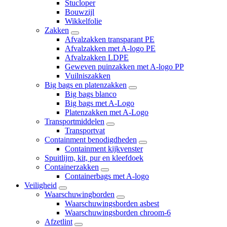
Stucloper
Bouwzijl
Wikkelfolie
Zakken
Afvalzakken transparant PE
Afvalzakken met A-logo PE
Afvalzakken LDPE
Geweven puinzakken met A-logo PP
Vuilniszakken
Big bags en platenzakken
Big bags blanco
Big bags met A-Logo
Platenzakken met A-Logo
Transportmiddelen
Transportvat
Containment benodigdheden
Containment kijkvenster
Spuitlijm, kit, pur en kleefdoek
Containerzakken
Containerbags met A-logo
Veiligheid
Waarschuwingborden
Waarschuwingsborden asbest
Waarschuwingsborden chroom-6
Afzetlint