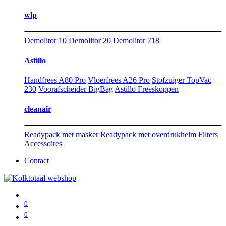
wlp
Demolitor 10
Demolitor 20
Demolitor 718
Astillo
Handfrees A80 Pro
Vloerfrees A26 Pro
Stofzuiger TopVac
230
Voorafscheider BigBag
Astillo Freeskoppen
cleanair
Readypack met masker
Readypack met overdrukhelm
Filters
Accessoires
Contact
0
0