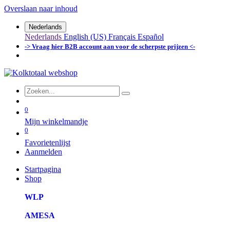
Overslaan naar inhoud
Nederlands
Nederlands
English (US)
Français
Español
-> Vraag hier B2B account aan voor de scherpste prijzen <-
0
Mijn winkelmandje
0
Favorietenlijst
Aanmelden
Startpagina
Shop
WLP
AMESA