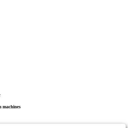
e
en machines