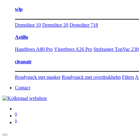
wlp
Demolitor 10
Demolitor 20
Demolitor 718
Astillo
Handfrees A80 Pro
Vloerfrees A26 Pro
Stofzuiger TopVac 230
cleanair
Readypack met masker
Readypack met overdrukhelm
Filters
A
Contact
0
0