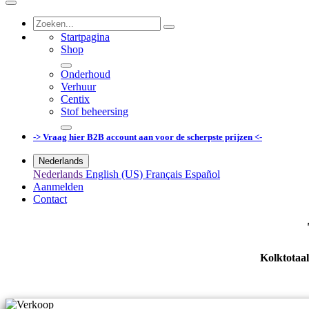
Startpagina
Shop
Onderhoud
Verhuur
Centix
Stof beheersing
-> Vraag hier B2B account aan voor de scherpste prijzen <-
Nederlands
Nederlands
English (US)
Français
Español
Aanmelden
Contact
Kolktotaal