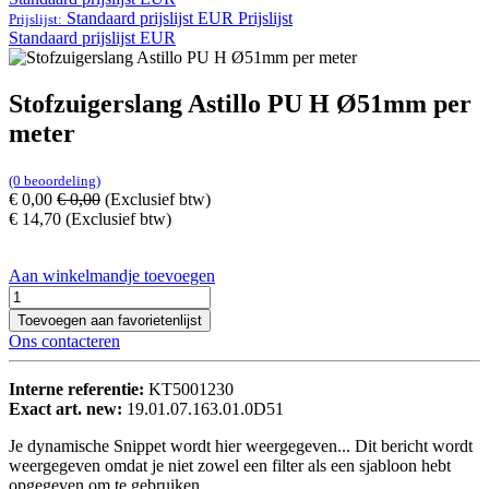
Standaard prijslijst EUR
Prijslijst
Prijslijst:
Standaard prijslijst EUR
Stofzuigerslang Astillo PU H Ø51mm per
meter
(0 beoordeling)
€
0,00
€
0,00
(Exclusief btw)
€
14,70
(Exclusief btw)
Aan winkelmandje toevoegen
Toevoegen aan favorietenlijst
Ons contacteren
Interne referentie:
KT5001230
Exact art. new:
19.01.07.163.01.0D51
Je dynamische Snippet wordt hier weergegeven... Dit bericht wordt
weergegeven omdat je niet zowel een filter als een sjabloon hebt
opgegeven om te gebruiken.