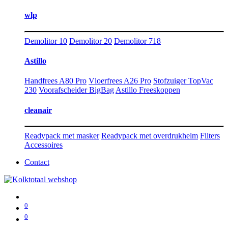
wlp
Demolitor 10
Demolitor 20
Demolitor 718
Astillo
Handfrees A80 Pro
Vloerfrees A26 Pro
Stofzuiger TopVac
230
Voorafscheider BigBag
Astillo Freeskoppen
cleanair
Readypack met masker
Readypack met overdrukhelm
Filters
Accessoires
Contact
0
0