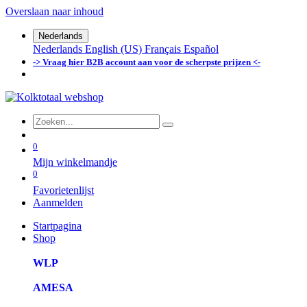
Overslaan naar inhoud
Nederlands
Nederlands
English (US)
Français
Español
-> Vraag hier B2B account aan voor de scherpste prijzen <-
0
Mijn winkelmandje
0
Favorietenlijst
Aanmelden
Startpagina
Shop
WLP
AMESA