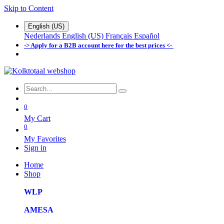
Skip to Content
English (US)
Nederlands
English (US)
Français
Español
-> Apply for a B2B account here for the best prices <-
0
My Cart
0
My Favorites
Sign in
Home
Shop
WLP
AMESA