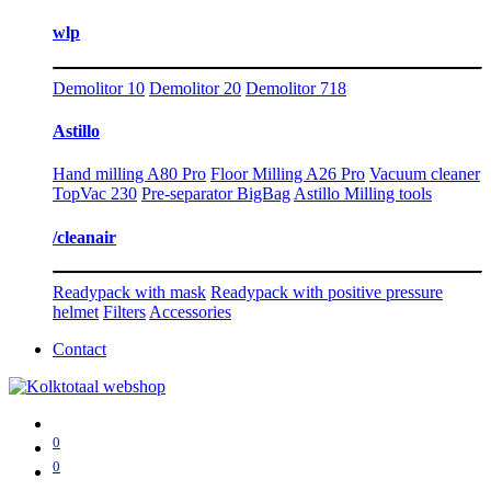
wlp
Demolitor 10
Demolitor 20
Demolitor 718
Astillo
Hand milling A80 Pro
Floor Milling A26 Pro
Vacuum cleaner
TopVac 230
Pre-separator BigBag
Astillo Milling tools
/cleanair
Readypack with mask
Readypack with positive pressure
helmet
Filters
Accessories
Contact
0
0