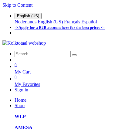
Skip to Content
English (US)
Nederlands
English (US)
Français
Español
-> Apply for a B2B account here for the best prices <-
0
My Cart
0
My Favorites
Sign in
Home
Shop
WLP
AMESA