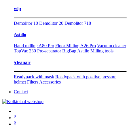
wlp
Demolitor 10
Demolitor 20
Demolitor 718
Astillo
Hand milling A80 Pro
Floor Milling A26 Pro
Vacuum cleaner
TopVac 230
Pre-separator BigBag
Astillo Milling tools
/cleanair
Readypack with mask
Readypack with positive pressure
helmet
Filters
Accessories
Contact
0
0