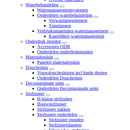
Waterbehandeling
Watermanagementsystemen
Onderdelen waterbehandeling
Verwarmingselement
Tuinslangen
Verbruiksmaterialen watermanagement
Kaarsfilters watermanagement
Onderdruk monitor
Accessoires ODR
Onderdelen onderdrukmonitor
Materialensluis
Panelen materialensluis
Douchesluis
Vouwdouchesluizen incl harde deuren
Onderdelen Douchesluis
Decontaminatie units
Onderdelen Decontaminatie units
Stofzuiger
H-klasse stofzuiger
Bouwstofzuiger
Stofzuiger zakken
Stofzuiger onderdelen
Stofzuiger monden
Stofzuigerslangen