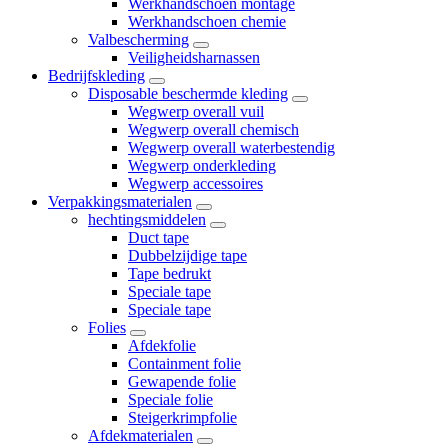
Werkhandschoen montage
Werkhandschoen chemie
Valbescherming
Veiligheidsharnassen
Bedrijfskleding
Disposable beschermde kleding
Wegwerp overall vuil
Wegwerp overall chemisch
Wegwerp overall waterbestendig
Wegwerp onderkleding
Wegwerp accessoires
Verpakkingsmaterialen
hechtingsmiddelen
Duct tape
Dubbelzijdige tape
Tape bedrukt
Speciale tape
Speciale tape
Folies
Afdekfolie
Containment folie
Gewapende folie
Speciale folie
Steigerkrimpfolie
Afdekmaterialen