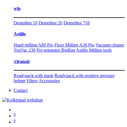
wlp
Demolitor 10
Demolitor 20
Demolitor 718
Astillo
Hand milling A80 Pro
Floor Milling A26 Pro
Vacuum cleaner
TopVac 230
Pre-separator BigBag
Astillo Milling tools
/cleanair
Readypack with mask
Readypack with positive pressure
helmet
Filters
Accessories
Contact
0
0