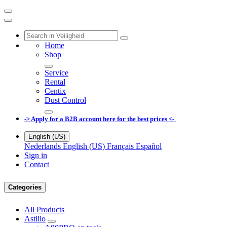
Home
Shop
Service
Rental
Centix
Dust Control
-> Apply for a B2B account here for the best prices <-
English (US)
Nederlands
English (US)
Français
Español
Sign in
Contact
Categories
All Products
Astillo