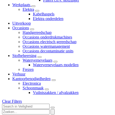
Filters t.b.v. stofzuiger
Werkplaats
Elektra
Kabelhaspels
Elektra onderdelen
Uitverkoop
Occasions
Handgereedschap
Occasions onderdrukmachines
Occasions electrisch gereedschap
Occasions watermanagement
Occasions decontaminatie units
Stofbeheersing
Watervernevelaars
Watervernevelaars modellen
Frezen
Verhuur
Kantoorbenodigdheden
Electronica
Schoonmaak
Vuilniszakken / afvalzakken
Clear Filters