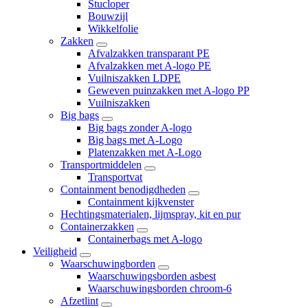
Stucloper
Bouwzijl
Wikkelfolie
Zakken
Afvalzakken transparant PE
Afvalzakken met A-logo PE
Vuilniszakken LDPE
Geweven puinzakken met A-logo PP
Vuilniszakken
Big bags
Big bags zonder A-logo
Big bags met A-Logo
Platenzakken met A-Logo
Transportmiddelen
Transportvat
Containment benodigdheden
Containment kijkvenster
Hechtingsmaterialen, lijmspray, kit en pur
Containerzakken
Containerbags met A-logo
Veiligheid
Waarschuwingborden
Waarschuwingsborden asbest
Waarschuwingsborden chroom-6
Afzetlint