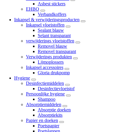
Asbest stickers
EHBO
Verbandkoffers
Inkapsel & verwijderingsproducten
Inkapsel vloeistoffen
Sealant blauw
Selant transparant
verwijderings vloeistoffen
Removel blauw
Removel transparant
Verwijderings produkten
Lijmoplossers
Inkapsel accessoires
Gloria drukpomp
Hygiene
Desinfectiemiddelen
Desinfectievloeistof
Persoonlijke hygiene
Shampoo
Absorptiemiddelen
Absorptie doeken
Absorptiekits
Papier en doeken
Poetspapier
Poetslappen