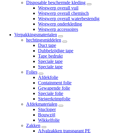
Disposable beschermde kleding
Wegwerp overall vuil
Wegwerp overall chemisch
Wegwerp overall waterbestendig
Wegwerp onderkleding
Wegwerp accessoires
Verpakkingsmaterialen
hechtingsmiddelen
Duct tape
Dubbelzijdige tape
Tape bedrukt
Speciale tape
Speciale tape
Folies
Afdekfolie
Containment folie
Gewapende folie
Speciale folie
Steigerkrimpfolie
Afdekmaterialen
Stucloper
Bouwzijl
Wikkelfolie
Zakken
Afvalzakken transparant PE