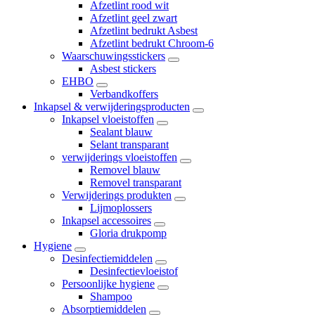
Afzetlint rood wit
Afzetlint geel zwart
Afzetlint bedrukt Asbest
Afzetlint bedrukt Chroom-6
Waarschuwingsstickers
Asbest stickers
EHBO
Verbandkoffers
Inkapsel & verwijderingsproducten
Inkapsel vloeistoffen
Sealant blauw
Selant transparant
verwijderings vloeistoffen
Removel blauw
Removel transparant
Verwijderings produkten
Lijmoplossers
Inkapsel accessoires
Gloria drukpomp
Hygiene
Desinfectiemiddelen
Desinfectievloeistof
Persoonlijke hygiene
Shampoo
Absorptiemiddelen