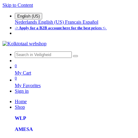
Skip to Content
English (US)
Nederlands
English (US)
Français
Español
-> Apply for a B2B account here for the best prices <-
0
My Cart
0
My Favorites
Sign in
Home
Shop
WLP
AMESA