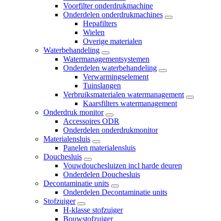
Voorfilter onderdrukmachine
Onderdelen onderdrukmachines
Hepafilters
Wielen
Overige materialen
Waterbehandeling
Watermanagementsystemen
Onderdelen waterbehandeling
Verwarmingselement
Tuinslangen
Verbruiksmaterialen watermanagement
Kaarsfilters watermanagement
Onderdruk monitor
Accessoires ODR
Onderdelen onderdrukmonitor
Materialensluis
Panelen materialensluis
Douchesluis
Vouwdouchesluizen incl harde deuren
Onderdelen Douchesluis
Decontaminatie units
Onderdelen Decontaminatie units
Stofzuiger
H-klasse stofzuiger
Bouwstofzuiger