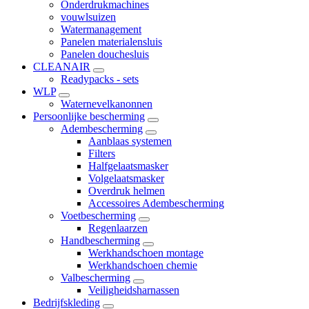
Onderdrukmachines
vouwlsuizen
Watermanagement
Panelen materialensluis
Panelen douchesluis
CLEANAIR
Readypacks - sets
WLP
Waternevelkanonnen
Persoonlijke bescherming
Adembescherming
Aanblaas systemen
Filters
Halfgelaatsmasker
Volgelaatsmasker
Overdruk helmen
Accessoires Adembescherming
Voetbescherming
Regenlaarzen
Handbescherming
Werkhandschoen montage
Werkhandschoen chemie
Valbescherming
Veiligheidsharnassen
Bedrijfskleding