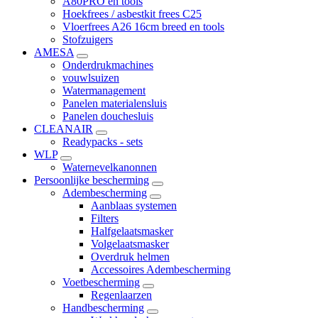
A80PRO en tools
Hoekfrees / asbestkit frees C25
Vloerfrees A26 16cm breed en tools
Stofzuigers
AMESA
Onderdrukmachines
vouwlsuizen
Watermanagement
Panelen materialensluis
Panelen douchesluis
CLEANAIR
Readypacks - sets
WLP
Waternevelkanonnen
Persoonlijke bescherming
Adembescherming
Aanblaas systemen
Filters
Halfgelaatsmasker
Volgelaatsmasker
Overdruk helmen
Accessoires Adembescherming
Voetbescherming
Regenlaarzen
Handbescherming