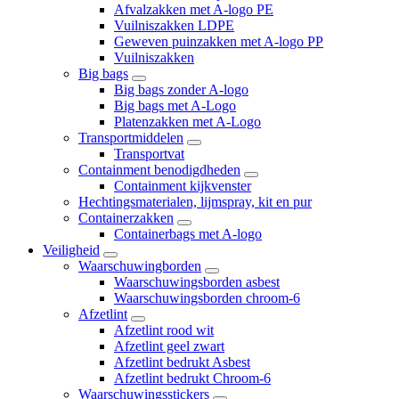
Afvalzakken met A-logo PE
Vuilniszakken LDPE
Geweven puinzakken met A-logo PP
Vuilniszakken
Big bags
Big bags zonder A-logo
Big bags met A-Logo
Platenzakken met A-Logo
Transportmiddelen
Transportvat
Containment benodigdheden
Containment kijkvenster
Hechtingsmaterialen, lijmspray, kit en pur
Containerzakken
Containerbags met A-logo
Veiligheid
Waarschuwingborden
Waarschuwingsborden asbest
Waarschuwingsborden chroom-6
Afzetlint
Afzetlint rood wit
Afzetlint geel zwart
Afzetlint bedrukt Asbest
Afzetlint bedrukt Chroom-6
Waarschuwingsstickers