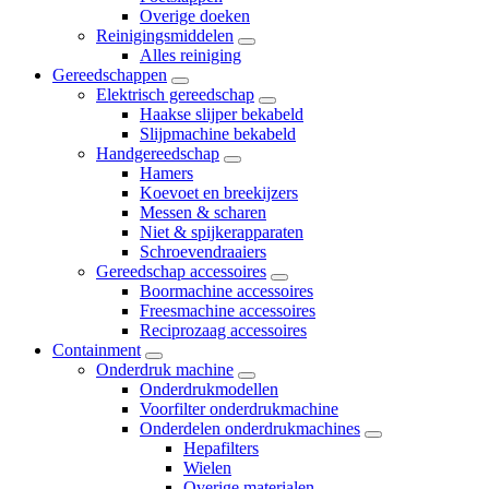
Overige doeken
Reinigingsmiddelen
Alles reiniging
Gereedschappen
Elektrisch gereedschap
Haakse slijper bekabeld
Slijpmachine bekabeld
Handgereedschap
Hamers
Koevoet en breekijzers
Messen & scharen
Niet & spijkerapparaten
Schroevendraaiers
Gereedschap accessoires
Boormachine accessoires
Freesmachine accessoires
Reciprozaag accessoires
Containment
Onderdruk machine
Onderdrukmodellen
Voorfilter onderdrukmachine
Onderdelen onderdrukmachines
Hepafilters
Wielen
Overige materialen