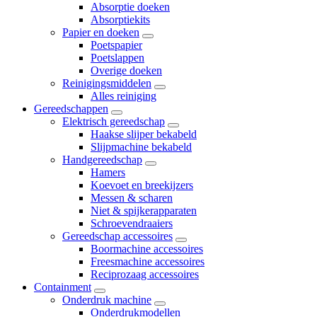
Absorptie doeken
Absorptiekits
Papier en doeken
Poetspapier
Poetslappen
Overige doeken
Reinigingsmiddelen
Alles reiniging
Gereedschappen
Elektrisch gereedschap
Haakse slijper bekabeld
Slijpmachine bekabeld
Handgereedschap
Hamers
Koevoet en breekijzers
Messen & scharen
Niet & spijkerapparaten
Schroevendraaiers
Gereedschap accessoires
Boormachine accessoires
Freesmachine accessoires
Reciprozaag accessoires
Containment
Onderdruk machine
Onderdrukmodellen