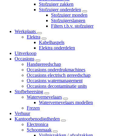
Stofzuiger zakken
Stofzuiger onderdelen
Stofzuiger monden
Stofzuigerslangen
Filters t.b.v. stofzuiger
Werkplaats
Elektra
Kabelhaspels
Elektra onderdelen
Uitverkoop
Occasions
Handgereedschap
Occasions onderdrukmachines
Occasions electrisch gereedschap
Occasions watermanagement
Occasions decontaminatie units
Stofbeheersing
Watervernevelaars
Watervernevelaars modellen
Frezen
Verhuur
Kantoorbenodigdheden
Electronica
Schoonmaak
Vuilniszakken / afvalzakken