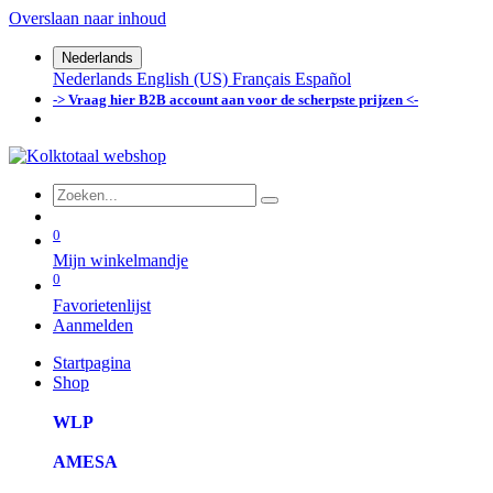
Overslaan naar inhoud
Nederlands
Nederlands
English (US)
Français
Español
-> Vraag hier B2B account aan voor de scherpste prijzen <-
0
Mijn winkelmandje
0
Favorietenlijst
Aanmelden
Startpagina
Shop
WLP
AMESA