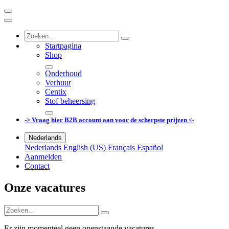
Startpagina
Shop
Onderhoud
Verhuur
Centix
Stof beheersing
-> Vraag hier B2B account aan voor de scherpste prijzen <-
Nederlands
Nederlands
English (US)
Français
Español
Aanmelden
Contact
Onze vacatures
Er zijn momenteel geen openstaande vacatures,