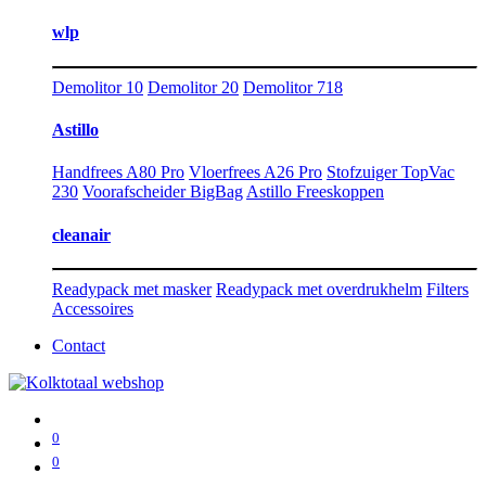
wlp
Demolitor 10
Demolitor 20
Demolitor 718
Astillo
Handfrees A80 Pro
Vloerfrees A26 Pro
Stofzuiger TopVac
230
Voorafscheider BigBag
Astillo Freeskoppen
cleanair
Readypack met masker
Readypack met overdrukhelm
Filters
Accessoires
Contact
0
0