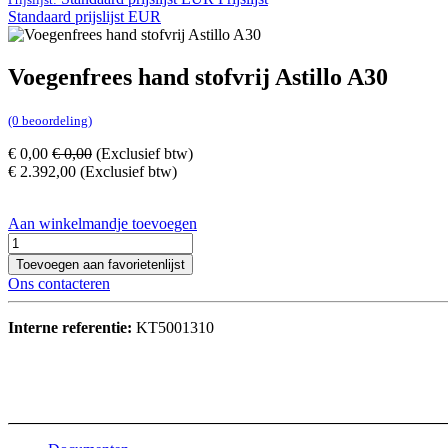
Standaard prijslijst EUR
Voegenfrees hand stofvrij Astillo A30
(0 beoordeling)
€
0,00
€
0,00
(Exclusief btw)
€
2.392,00
(Exclusief btw)
Aan winkelmandje toevoegen
Toevoegen aan favorietenlijst
Ons contacteren
Interne referentie:
KT5001310