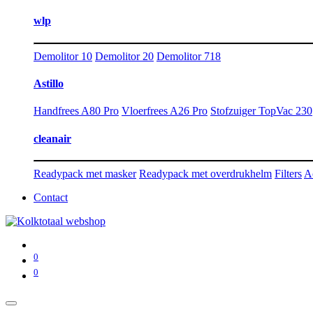
wlp
Demolitor 10
Demolitor 20
Demolitor 718
Astillo
Handfrees A80 Pro
Vloerfrees A26 Pro
Stofzuiger TopVac 230
cleanair
Readypack met masker
Readypack met overdrukhelm
Filters
A
Contact
0
0