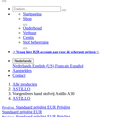
Startpagina
Shop
Onderhoud
Verhuur
Centix
Stof beheersing
-> Vraag hier B2B account aan voor de scherpste prijzen <-
Nederlands
Nederlands
English (US)
Français
Español
Aanmelden
Contact
Alle producten
ASTILLO
Voegenfrees hand stofvrij Astillo A30
ASTILLO
Standaard prijslijst EUR
Prijslijst
Prijslijst:
Standaard prijslijst EUR
Standaard prijslijst EUR
Prijslijst
Prijslijst: