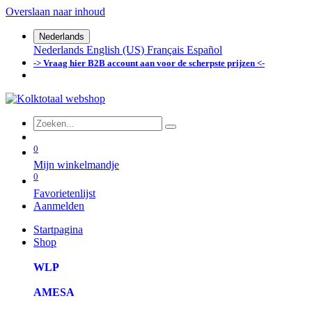
Overslaan naar inhoud
Nederlands
Nederlands
English (US)
Français
Español
-> Vraag hier B2B account aan voor de scherpste prijzen <-
0
Mijn winkelmandje
0
Favorietenlijst
Aanmelden
Startpagina
Shop
WLP
AMESA