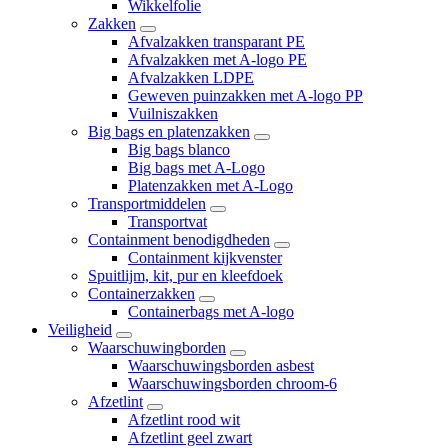
Wikkelfolie
Zakken
Afvalzakken transparant PE
Afvalzakken met A-logo PE
Afvalzakken LDPE
Geweven puinzakken met A-logo PP
Vuilniszakken
Big bags en platenzakken
Big bags blanco
Big bags met A-Logo
Platenzakken met A-Logo
Transportmiddelen
Transportvat
Containment benodigdheden
Containment kijkvenster
Spuitlijm, kit, pur en kleefdoek
Containerzakken
Containerbags met A-logo
Veiligheid
Waarschuwingborden
Waarschuwingsborden asbest
Waarschuwingsborden chroom-6
Afzetlint
Afzetlint rood wit
Afzetlint geel zwart