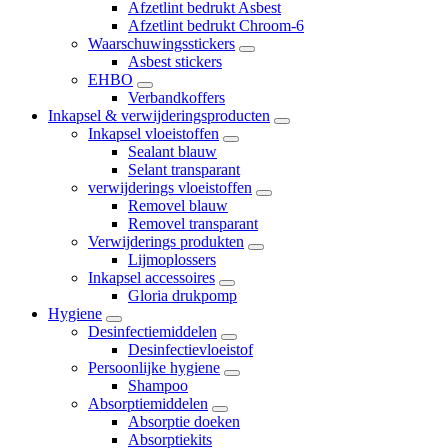
Afzetlint bedrukt Asbest
Afzetlint bedrukt Chroom-6
Waarschuwingsstickers
Asbest stickers
EHBO
Verbandkoffers
Inkapsel & verwijderingsproducten
Inkapsel vloeistoffen
Sealant blauw
Selant transparant
verwijderings vloeistoffen
Removel blauw
Removel transparant
Verwijderings produkten
Lijmoplossers
Inkapsel accessoires
Gloria drukpomp
Hygiene
Desinfectiemiddelen
Desinfectievloeistof
Persoonlijke hygiene
Shampoo
Absorptiemiddelen
Absorptie doeken
Absorptiekits