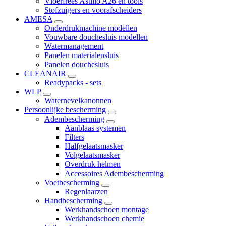
Vloerfrees Astillo A26 en tools
Stofzuigers en voorafscheiders
AMESA
Onderdrukmachine modellen
Vouwbare douchesluis modellen
Watermanagement
Panelen materialensluis
Panelen douchesluis
CLEANAIR
Readypacks - sets
WLP
Waternevelkanonnen
Persoonlijke bescherming
Adembescherming
Aanblaas systemen
Filters
Halfgelaatsmasker
Volgelaatsmasker
Overdruk helmen
Accessoires Adembescherming
Voetbescherming
Regenlaarzen
Handbescherming
Werkhandschoen montage
Werkhandschoen chemie