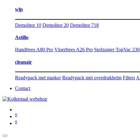
wlp
Demolitor 10
Demolitor 20
Demolitor 718
Astillo
Handfrees A80 Pro
Vloerfrees A26 Pro
Stofzuiger TopVac 230
cleanair
Readypack met masker
Readypack met overdrukhelm
Filters
A
Contact
0
0