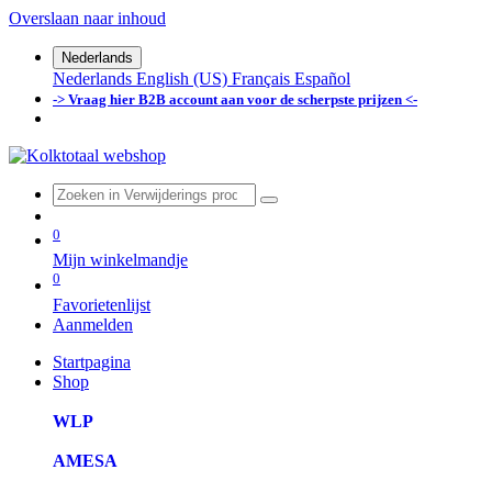
Overslaan naar inhoud
Nederlands
Nederlands
English (US)
Français
Español
-> Vraag hier B2B account aan voor de scherpste prijzen <-
0
Mijn winkelmandje
0
Favorietenlijst
Aanmelden
Startpagina
Shop
WLP
AMESA