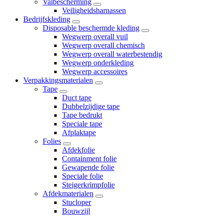
Valbescherming
Veiligheidsharnassen
Bedrijfskleding
Disposable beschermde kleding
Wegwerp overall vuil
Wegwerp overall chemisch
Wegwerp overall waterbestendig
Wegwerp onderkleding
Wegwerp accessoires
Verpakkingsmaterialen
Tape
Duct tape
Dubbelzijdige tape
Tape bedrukt
Speciale tape
Afplaktape
Folies
Afdekfolie
Containment folie
Gewapende folie
Speciale folie
Steigerkrimpfolie
Afdekmaterialen
Stucloper
Bouwzijl