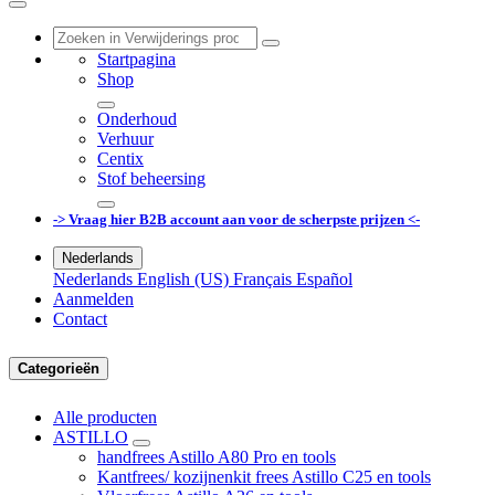
Startpagina
Shop
Onderhoud
Verhuur
Centix
Stof beheersing
-> Vraag hier B2B account aan voor de scherpste prijzen <-
Nederlands
Nederlands
English (US)
Français
Español
Aanmelden
Contact
Categorieën
Alle producten
ASTILLO
handfrees Astillo A80 Pro en tools
Kantfrees/ kozijnenkit frees Astillo C25 en tools