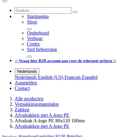
Startpagina
Shop
Onderhoud
Verhuur
Centix
Stof beheersing
-> Vraag hier B2B account aan voor de scherpste prijzen <-
Nederlands
Nederlands
English (US)
Français
Español
Aanmelden
Contact
Alle producten
Verpakkingsmaterialen
Zakken
Afvalzakken met A-logo PE
Afvalzak A-logo PE 80x120 100mu
Afvalzakken met A-logo PE
Standaard prijslijst EUR
Prijslijst
Prijslijst: