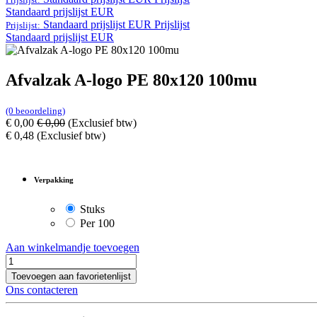
Standaard prijslijst EUR
Standaard prijslijst EUR
Prijslijst
Prijslijst:
Standaard prijslijst EUR
Afvalzak A-logo PE 80x120 100mu
(0 beoordeling)
€
0,00
€
0,00
(Exclusief btw)
€
0,48
(Exclusief btw)
Verpakking
Stuks
Per 100
Aan winkelmandje toevoegen
Toevoegen aan favorietenlijst
Ons contacteren