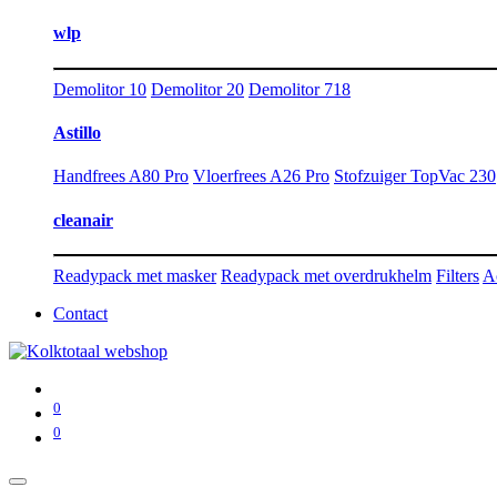
wlp
Demolitor 10
Demolitor 20
Demolitor 718
Astillo
Handfrees A80 Pro
Vloerfrees A26 Pro
Stofzuiger TopVac 230
cleanair
Readypack met masker
Readypack met overdrukhelm
Filters
A
Contact
0
0