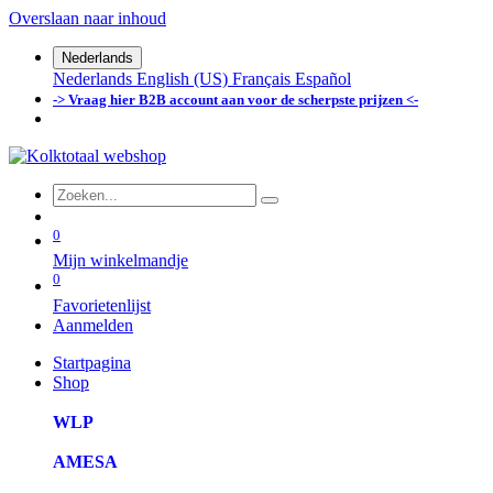
Overslaan naar inhoud
Nederlands
Nederlands
English (US)
Français
Español
-> Vraag hier B2B account aan voor de scherpste prijzen <-
0
Mijn winkelmandje
0
Favorietenlijst
Aanmelden
Startpagina
Shop
WLP
AMESA