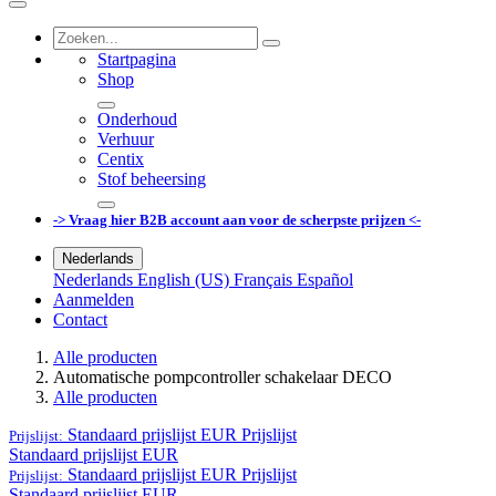
Startpagina
Shop
Onderhoud
Verhuur
Centix
Stof beheersing
-> Vraag hier B2B account aan voor de scherpste prijzen <-
Nederlands
Nederlands
English (US)
Français
Español
Aanmelden
Contact
Alle producten
Automatische pompcontroller schakelaar DECO
Alle producten
Standaard prijslijst EUR
Prijslijst
Prijslijst:
Standaard prijslijst EUR
Standaard prijslijst EUR
Prijslijst
Prijslijst:
Standaard prijslijst EUR