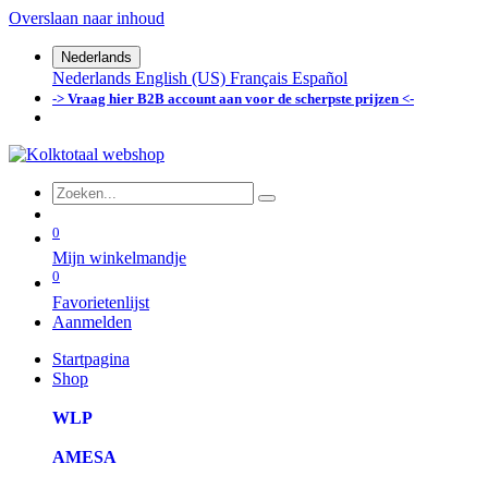
Overslaan naar inhoud
Nederlands
Nederlands
English (US)
Français
Español
-> Vraag hier B2B account aan voor de scherpste prijzen <-
0
Mijn winkelmandje
0
Favorietenlijst
Aanmelden
Startpagina
Shop
WLP
AMESA