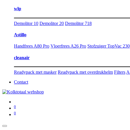
wlp
Demolitor 10
Demolitor 20
Demolitor 718
Astillo
Handfrees A80 Pro
Vloerfrees A26 Pro
Stofzuiger TopVac 230
cleanair
Readypack met masker
Readypack met overdrukhelm
Filters
A
Contact
0
0