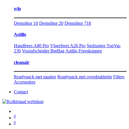
wlp
Demolitor 10
Demolitor 20
Demolitor 718
Astillo
Handfrees A80 Pro
Vloerfrees A26 Pro
Stofzuiger TopVac
230
Voorafscheider BigBag
Astillo Freeskoppen
cleanair
Readypack met masker
Readypack met overdrukhelm
Filters
Accessoires
Contact
0
0