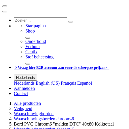
Startpagina
Shop
Onderhoud
Verhuur
Centix
Stof beheersing
-> Vraag hier B2B account aan voor de scherpste prijzen <-
Nederlands
Nederlands
English (US)
Français
Español
Aanmelden
Contact
Alle producten
Veiligheid
Waarschuwingborden
Waarschuwingsborden chroom-6
Bord PVC Chroom6 "melden DTC" 40x80 Kolktotaal