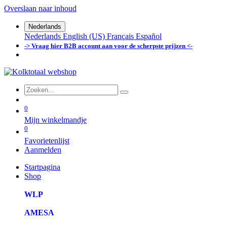
Overslaan naar inhoud
Nederlands
Nederlands
English (US)
Français
Español
-> Vraag hier B2B account aan voor de scherpste prijzen <-
0
Mijn winkelmandje
0
Favorietenlijst
Aanmelden
Startpagina
Shop
WLP
AMESA