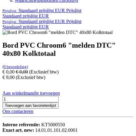
Waarschuwingsborden chroom-6
Standaard prijslijst EUR
Prijslijst
Prijslijst:
Standaard prijslijst EUR
Standaard prijslijst EUR
Prijslijst
Prijslijst:
Standaard prijslijst EUR
Bord PVC Chroom6 "melden DTC"
40x80 Kolktotaal
(0 beoordeling)
€
0,00
€
0,00
(Exclusief btw)
€
9,00
(Exclusief btw)
Aan winkelmandje toevoegen
Toevoegen aan favorietenlijst
Ons contacteren
Interne referentie:
KT5000550
Exact art. new:
14.01.01.101.02.0001