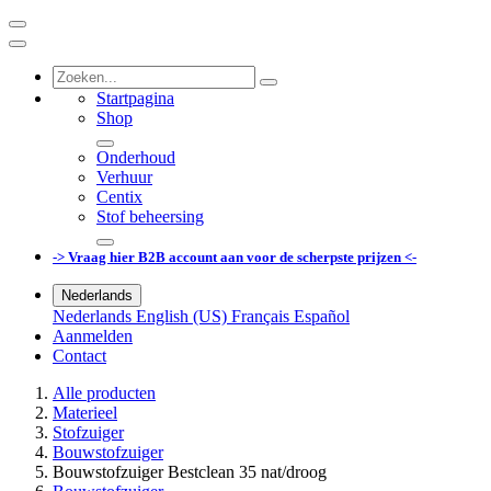
Startpagina
Shop
Onderhoud
Verhuur
Centix
Stof beheersing
-> Vraag hier B2B account aan voor de scherpste prijzen <-
Nederlands
Nederlands
English (US)
Français
Español
Aanmelden
Contact
Alle producten
Materieel
Stofzuiger
Bouwstofzuiger
Bouwstofzuiger Bestclean 35 nat/droog