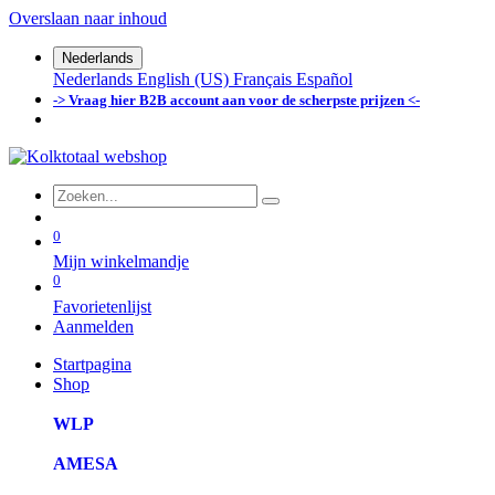
Overslaan naar inhoud
Nederlands
Nederlands
English (US)
Français
Español
-> Vraag hier B2B account aan voor de scherpste prijzen <-
0
Mijn winkelmandje
0
Favorietenlijst
Aanmelden
Startpagina
Shop
WLP
AMESA