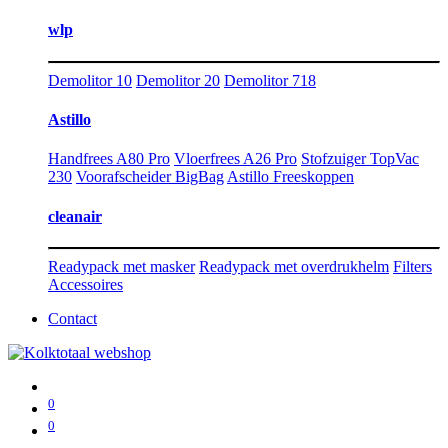
wlp
Demolitor 10
Demolitor 20
Demolitor 718
Astillo
Handfrees A80 Pro
Vloerfrees A26 Pro
Stofzuiger TopVac
230
Voorafscheider BigBag
Astillo Freeskoppen
cleanair
Readypack met masker
Readypack met overdrukhelm
Filters
Accessoires
Contact
0
0