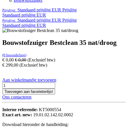
Bouwstofzuiger
Standaard prijslijst EUR
Prijslijst
Prijslijst:
Standaard prijslijst EUR
Standaard prijslijst EUR
Prijslijst
Prijslijst:
Standaard prijslijst EUR
Bouwstofzuiger Bestclean 35 nat/droog
(0 beoordeling)
€
0,00
€
0,00
(Exclusief btw)
€
299,00
(Exclusief btw)
Aan winkelmandje toevoegen
Toevoegen aan favorietenlijst
Ons contacteren
Interne referentie:
KT5000554
Exact art. new:
19.01.02.142.02.0002
Download hieronder de handleiding: