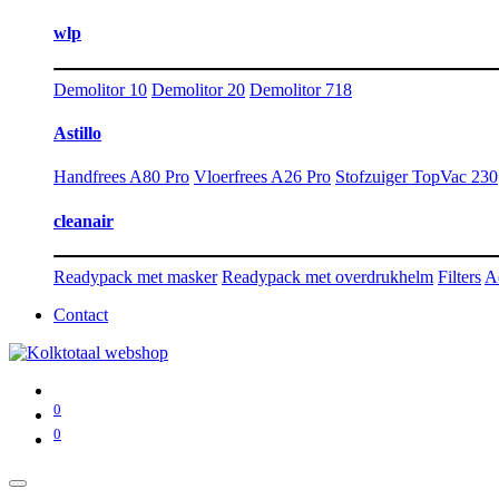
wlp
Demolitor 10
Demolitor 20
Demolitor 718
Astillo
Handfrees A80 Pro
Vloerfrees A26 Pro
Stofzuiger TopVac 230
cleanair
Readypack met masker
Readypack met overdrukhelm
Filters
A
Contact
0
0