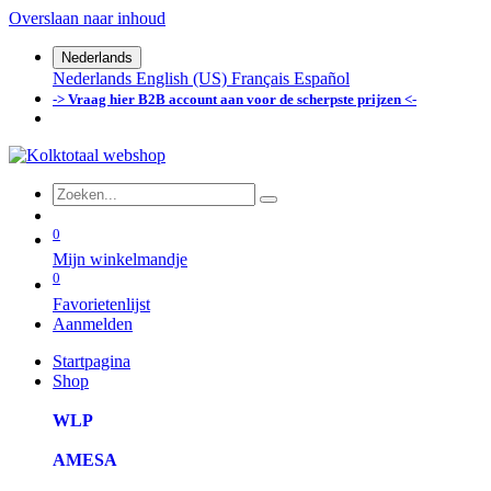
Overslaan naar inhoud
Nederlands
Nederlands
English (US)
Français
Español
-> Vraag hier B2B account aan voor de scherpste prijzen <-
0
Mijn winkelmandje
0
Favorietenlijst
Aanmelden
Startpagina
Shop
WLP
AMESA