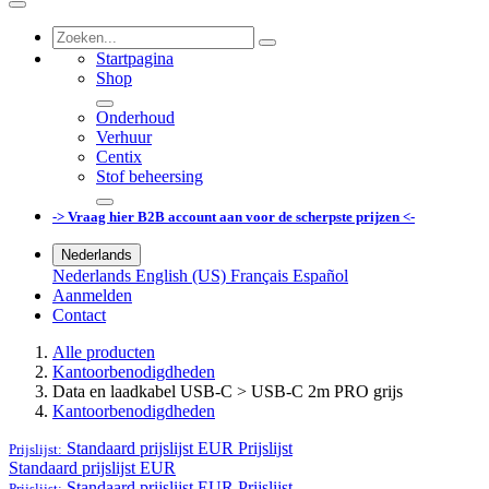
Startpagina
Shop
Onderhoud
Verhuur
Centix
Stof beheersing
-> Vraag hier B2B account aan voor de scherpste prijzen <-
Nederlands
Nederlands
English (US)
Français
Español
Aanmelden
Contact
Alle producten
Kantoorbenodigdheden
Data en laadkabel USB-C > USB-C 2m PRO grijs
Kantoorbenodigdheden
Standaard prijslijst EUR
Prijslijst
Prijslijst:
Standaard prijslijst EUR
Standaard prijslijst EUR
Prijslijst
Prijslijst: