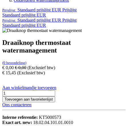
Onderdelen watermanagement
Standaard prijslijst EUR
Prijslijst
Prijslijst:
Standaard prijslijst EUR
Standaard prijslijst EUR
Prijslijst
Prijslijst:
Standaard prijslijst EUR
Draaiknop thermostaat
watermanagement
(0 beoordeling)
€
0,00
€
0,00
(Exclusief btw)
€
15,45
(Exclusief btw)
Aan winkelmandje toevoegen
Toevoegen aan favorietenlijst
Ons contacteren
Interne referentie:
KT5000573
Exact art. new:
18.02.04.101.01.0010