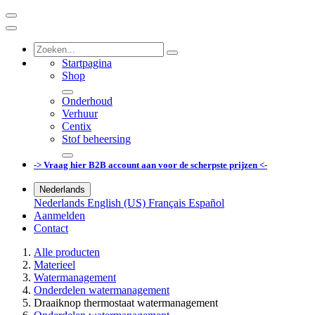
Startpagina
Shop
Onderhoud
Verhuur
Centix
Stof beheersing
-> Vraag hier B2B account aan voor de scherpste prijzen <-
Nederlands
Nederlands
English (US)
Français
Español
Aanmelden
Contact
Alle producten
Materieel
Watermanagement
Onderdelen watermanagement
Draaiknop thermostaat watermanagement