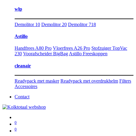
wlp
Demolitor 10
Demolitor 20
Demolitor 718
Astillo
Handfrees A80 Pro
Vloerfrees A26 Pro
Stofzuiger TopVac
230
Voorafscheider BigBag
Astillo Freeskoppen
cleanair
Readypack met masker
Readypack met overdrukhelm
Filters
Accessoires
Contact
0
0