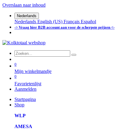
Overslaan naar inhoud
Nederlands
Nederlands
English (US)
Français
Español
-> Vraag hier B2B account aan voor de scherpste prijzen <-
0
Mijn winkelmandje
0
Favorietenlijst
Aanmelden
Startpagina
Shop
WLP
AMESA