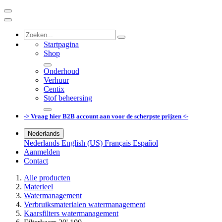
Startpagina
Shop
Onderhoud
Verhuur
Centix
Stof beheersing
-> Vraag hier B2B account aan voor de scherpste prijzen <-
Nederlands
Nederlands
English (US)
Français
Español
Aanmelden
Contact
Alle producten
Materieel
Watermanagement
Verbruiksmaterialen watermanagement
Kaarsfilters watermanagement