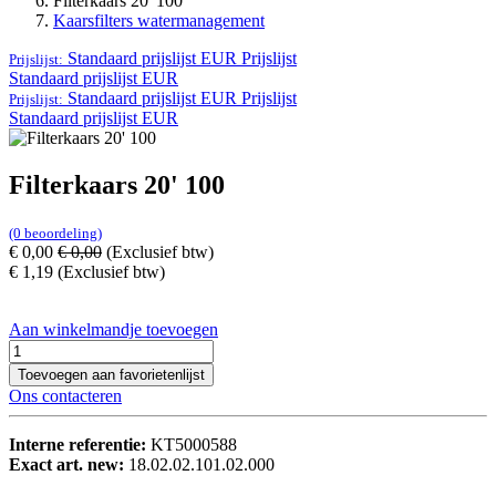
Filterkaars 20' 100
Kaarsfilters watermanagement
Standaard prijslijst EUR
Prijslijst
Prijslijst:
Standaard prijslijst EUR
Standaard prijslijst EUR
Prijslijst
Prijslijst:
Standaard prijslijst EUR
Filterkaars 20' 100
(0 beoordeling)
€
0,00
€
0,00
(Exclusief btw)
€
1,19
(Exclusief btw)
Aan winkelmandje toevoegen
Toevoegen aan favorietenlijst
Ons contacteren
Interne referentie:
KT5000588
Exact art. new:
18.02.02.101.02.000