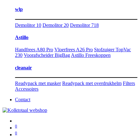
wlp
Demolitor 10
Demolitor 20
Demolitor 718
Astillo
Handfrees A80 Pro
Vloerfrees A26 Pro
Stofzuiger TopVac
230
Voorafscheider BigBag
Astillo Freeskoppen
cleanair
Readypack met masker
Readypack met overdrukhelm
Filters
Accessoires
Contact
0
0