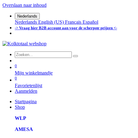
Overslaan naar inhoud
Nederlands
Nederlands
English (US)
Français
Español
-> Vraag hier B2B account aan voor de scherpste prijzen <-
0
Mijn winkelmandje
0
Favorietenlijst
Aanmelden
Startpagina
Shop
WLP
AMESA