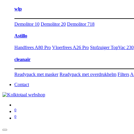
wlp
Demolitor 10
Demolitor 20
Demolitor 718
Astillo
Handfrees A80 Pro
Vloerfrees A26 Pro
Stofzuiger TopVac 230
cleanair
Readypack met masker
Readypack met overdrukhelm
Filters
A
Contact
0
0