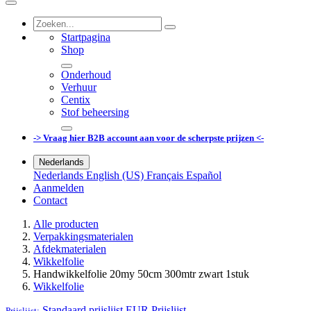
Startpagina
Shop
Onderhoud
Verhuur
Centix
Stof beheersing
-> Vraag hier B2B account aan voor de scherpste prijzen <-
Nederlands
Nederlands
English (US)
Français
Español
Aanmelden
Contact
Alle producten
Verpakkingsmaterialen
Afdekmaterialen
Wikkelfolie
Handwikkelfolie 20my 50cm 300mtr zwart 1stuk
Wikkelfolie
Standaard prijslijst EUR
Prijslijst
Prijslijst: