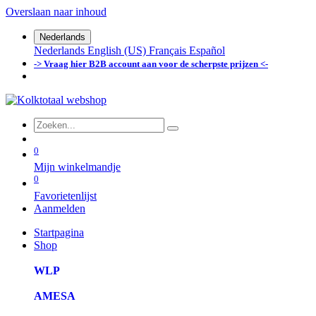
Overslaan naar inhoud
Nederlands
Nederlands
English (US)
Français
Español
-> Vraag hier B2B account aan voor de scherpste prijzen <-
0
Mijn winkelmandje
0
Favorietenlijst
Aanmelden
Startpagina
Shop
WLP
AMESA