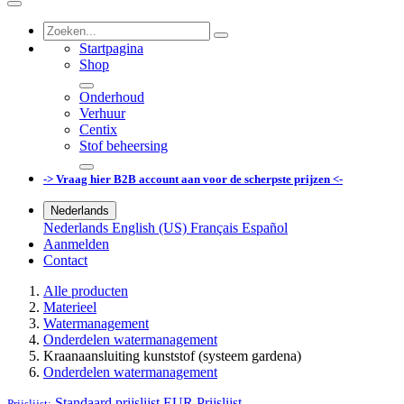
Startpagina
Shop
Onderhoud
Verhuur
Centix
Stof beheersing
-> Vraag hier B2B account aan voor de scherpste prijzen <-
Nederlands
Nederlands
English (US)
Français
Español
Aanmelden
Contact
Alle producten
Materieel
Watermanagement
Onderdelen watermanagement
Kraanaansluiting kunststof (systeem gardena)
Onderdelen watermanagement
Standaard prijslijst EUR
Prijslijst
Prijslijst: