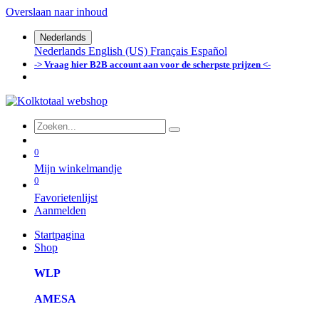
Overslaan naar inhoud
Nederlands
Nederlands
English (US)
Français
Español
-> Vraag hier B2B account aan voor de scherpste prijzen <-
0
Mijn winkelmandje
0
Favorietenlijst
Aanmelden
Startpagina
Shop
WLP
AMESA