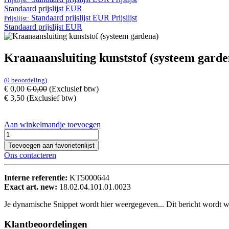
Standaard prijslijst EUR
Standaard prijslijst EUR
Prijslijst
Prijslijst:
Standaard prijslijst EUR
Kraanaansluiting kunststof (systeem garde
(0 beoordeling)
€
0,00
€
0,00
(Exclusief btw)
€
3,50
(Exclusief btw)
Aan winkelmandje toevoegen
Toevoegen aan favorietenlijst
Ons contacteren
Interne referentie:
KT5000644
Exact art. new:
18.02.04.101.01.0023
Je dynamische Snippet wordt hier weergegeven... Dit bericht wordt w
Klantbeoordelingen