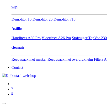
wlp
Demolitor 10
Demolitor 20
Demolitor 718
Astillo
Handfrees A80 Pro
Vloerfrees A26 Pro
Stofzuiger TopVac 230
cleanair
Readypack met masker
Readypack met overdrukhelm
Filters
A
Contact
0
0