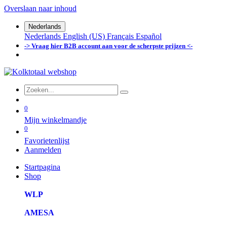
Overslaan naar inhoud
Nederlands
Nederlands
English (US)
Français
Español
-> Vraag hier B2B account aan voor de scherpste prijzen <-
0
Mijn winkelmandje
0
Favorietenlijst
Aanmelden
Startpagina
Shop
WLP
AMESA