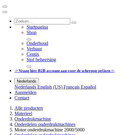
Startpagina
Shop
Onderhoud
Verhuur
Centix
Stof beheersing
-> Vraag hier B2B account aan voor de scherpste prijzen <-
Nederlands
Nederlands
English (US)
Français
Español
Aanmelden
Contact
Alle producten
Materieel
Onderdrukmachine
Onderdelen onderdrukmachines
Motor onderdrukmachine 2000/5000