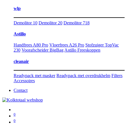
wlp
Demolitor 10
Demolitor 20
Demolitor 718
Astillo
Handfrees A80 Pro
Vloerfrees A26 Pro
Stofzuiger TopVac
230
Voorafscheider BigBag
Astillo Freeskoppen
cleanair
Readypack met masker
Readypack met overdrukhelm
Filters
Accessoires
Contact
0
0