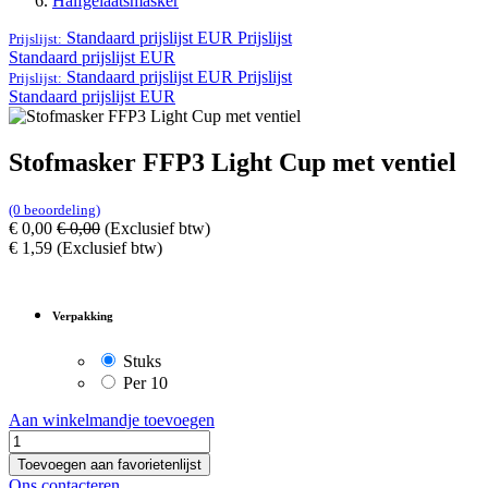
Halfgelaatsmasker
Standaard prijslijst EUR
Prijslijst
Prijslijst:
Standaard prijslijst EUR
Standaard prijslijst EUR
Prijslijst
Prijslijst:
Standaard prijslijst EUR
Stofmasker FFP3 Light Cup met ventiel
(0 beoordeling)
€
0,00
€
0,00
(Exclusief btw)
€
1,59
(Exclusief btw)
Verpakking
Stuks
Per 10
Aan winkelmandje toevoegen
Toevoegen aan favorietenlijst
Ons contacteren