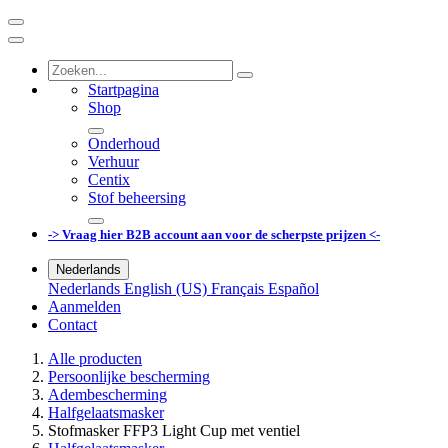
Startpagina
Shop
Onderhoud
Verhuur
Centix
Stof beheersing
-> Vraag hier B2B account aan voor de scherpste prijzen <-
Nederlands
Nederlands
English (US)
Français
Español
Aanmelden
Contact
Alle producten
Persoonlijke bescherming
Adembescherming
Halfgelaatsmasker
Stofmasker FFP3 Light Cup met ventiel