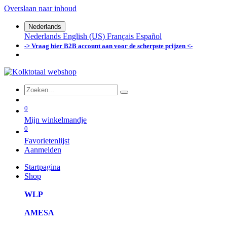
Overslaan naar inhoud
Nederlands
Nederlands
English (US)
Français
Español
-> Vraag hier B2B account aan voor de scherpste prijzen <-
0
Mijn winkelmandje
0
Favorietenlijst
Aanmelden
Startpagina
Shop
WLP
AMESA