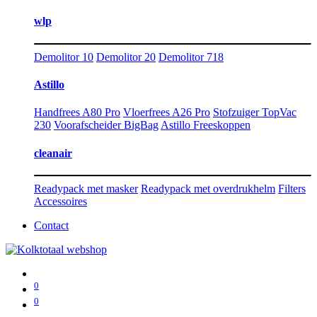
wlp
Demolitor 10
Demolitor 20
Demolitor 718
Astillo
Handfrees A80 Pro
Vloerfrees A26 Pro
Stofzuiger TopVac
230
Voorafscheider BigBag
Astillo Freeskoppen
cleanair
Readypack met masker
Readypack met overdrukhelm
Filters
Accessoires
Contact
0
0