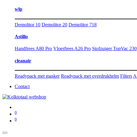
wlp
Demolitor 10
Demolitor 20
Demolitor 718
Astillo
Handfrees A80 Pro
Vloerfrees A26 Pro
Stofzuiger TopVac 230
cleanair
Readypack met masker
Readypack met overdrukhelm
Filters
A
Contact
0
0