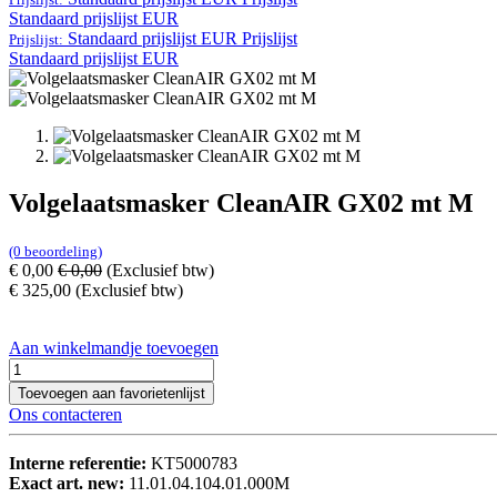
Standaard prijslijst EUR
Standaard prijslijst EUR
Prijslijst
Prijslijst:
Standaard prijslijst EUR
Volgelaatsmasker CleanAIR GX02 mt M
(0 beoordeling)
€
0,00
€
0,00
(Exclusief btw)
€
325,00
(Exclusief btw)
Aan winkelmandje toevoegen
Toevoegen aan favorietenlijst
Ons contacteren
Interne referentie:
KT5000783
Exact art. new:
11.01.04.104.01.000M