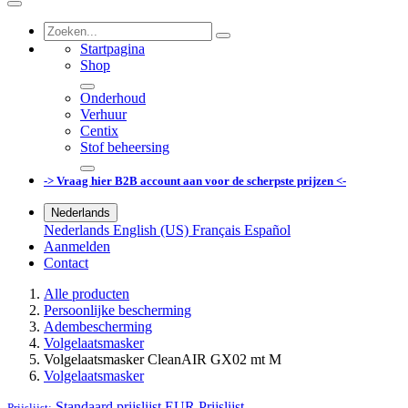
Startpagina
Shop
Onderhoud
Verhuur
Centix
Stof beheersing
-> Vraag hier B2B account aan voor de scherpste prijzen <-
Nederlands
Nederlands
English (US)
Français
Español
Aanmelden
Contact
Alle producten
Persoonlijke bescherming
Adembescherming
Volgelaatsmasker
Volgelaatsmasker CleanAIR GX02 mt M
Volgelaatsmasker
Standaard prijslijst EUR
Prijslijst
Prijslijst: