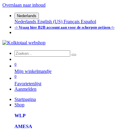
Overslaan naar inhoud
Nederlands
Nederlands
English (US)
Français
Español
-> Vraag hier B2B account aan voor de scherpste prijzen <-
0
Mijn winkelmandje
0
Favorietenlijst
Aanmelden
Startpagina
Shop
WLP
AMESA