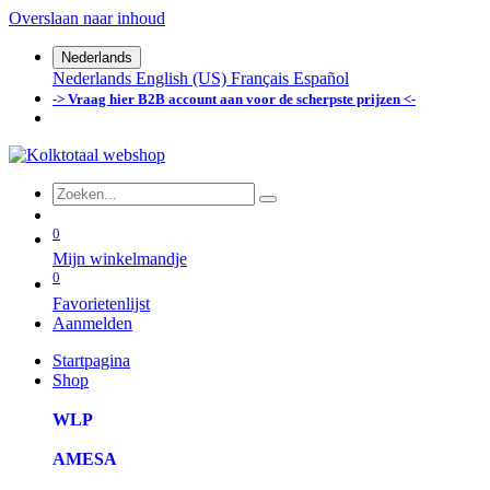
Overslaan naar inhoud
Nederlands
Nederlands
English (US)
Français
Español
-> Vraag hier B2B account aan voor de scherpste prijzen <-
0
Mijn winkelmandje
0
Favorietenlijst
Aanmelden
Startpagina
Shop
WLP
AMESA