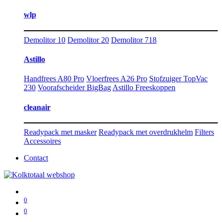
wlp
Demolitor 10
Demolitor 20
Demolitor 718
Astillo
Handfrees A80 Pro
Vloerfrees A26 Pro
Stofzuiger TopVac
230
Voorafscheider BigBag
Astillo Freeskoppen
cleanair
Readypack met masker
Readypack met overdrukhelm
Filters
Accessoires
Contact
0
0