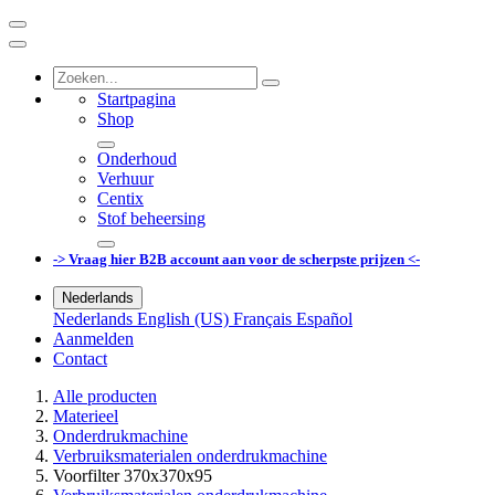
Startpagina
Shop
Onderhoud
Verhuur
Centix
Stof beheersing
-> Vraag hier B2B account aan voor de scherpste prijzen <-
Nederlands
Nederlands
English (US)
Français
Español
Aanmelden
Contact
Alle producten
Materieel
Onderdrukmachine
Verbruiksmaterialen onderdrukmachine
Voorfilter 370x370x95