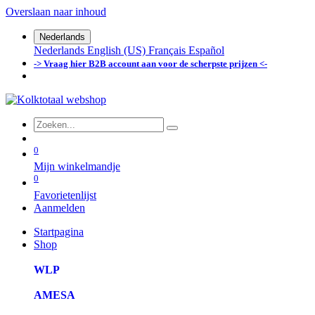
Overslaan naar inhoud
Nederlands
Nederlands
English (US)
Français
Español
-> Vraag hier B2B account aan voor de scherpste prijzen <-
0
Mijn winkelmandje
0
Favorietenlijst
Aanmelden
Startpagina
Shop
WLP
AMESA