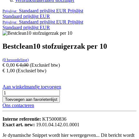
Verbruiksmaterialen stofzuiger
Standaard prijslijst EUR
Prijslijst
Prijslijst:
Standaard prijslijst EUR
Standaard prijslijst EUR
Prijslijst
Prijslijst:
Standaard prijslijst EUR
Bestclean10 stofzuigerzak per 10
(0 beoordeling)
€
0,00
€
0,00
(Exclusief btw)
€
1,00
(Exclusief btw)
Aan winkelmandje toevoegen
Toevoegen aan favorietenlijst
Ons contacteren
Interne referentie:
KT5000836
Exact art. new:
19.01.04.142.01.0001
Je dynamische Snippet wordt hier weergegeven... Dit bericht wordt