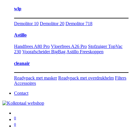
wlp
Demolitor 10
Demolitor 20
Demolitor 718
Astillo
Handfrees A80 Pro
Vloerfrees A26 Pro
Stofzuiger TopVac
230
Voorafscheider BigBag
Astillo Freeskoppen
cleanair
Readypack met masker
Readypack met overdrukhelm
Filters
Accessoires
Contact
0
0