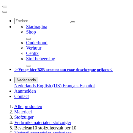
Startpagina
Shop
Onderhoud
Verhuur
Centix
Stof beheersing
-> Vraag hier B2B account aan voor de scherpste prijzen <-
Nederlands
Nederlands
English (US)
Français
Español
Aanmelden
Contact
Alle producten
Materieel
Stofzuiger
Verbruiksmaterialen stofzuiger
Bestclean10 stofzuigerzak per 10