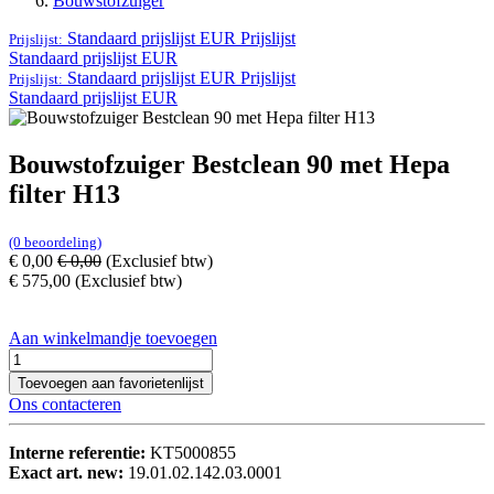
Bouwstofzuiger
Standaard prijslijst EUR
Prijslijst
Prijslijst:
Standaard prijslijst EUR
Standaard prijslijst EUR
Prijslijst
Prijslijst:
Standaard prijslijst EUR
Bouwstofzuiger Bestclean 90 met Hepa
filter H13
(0 beoordeling)
€
0,00
€
0,00
(Exclusief btw)
€
575,00
(Exclusief btw)
Aan winkelmandje toevoegen
Toevoegen aan favorietenlijst
Ons contacteren
Interne referentie:
KT5000855
Exact art. new:
19.01.02.142.03.0001