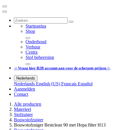
Startpagina
Shop
Onderhoud
Verhuur
Centix
Stof beheersing
-> Vraag hier B2B account aan voor de scherpste prijzen <-
Nederlands
Nederlands
English (US)
Français
Español
Aanmelden
Contact
Alle producten
Materieel
Stofzuiger
Bouwstofzuiger
Bouwstofzuiger Bestclean 90 met Hepa filter H13