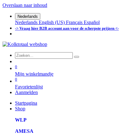
Overslaan naar inhoud
Nederlands
Nederlands
English (US)
Français
Español
-> Vraag hier B2B account aan voor de scherpste prijzen <-
0
Mijn winkelmandje
0
Favorietenlijst
Aanmelden
Startpagina
Shop
WLP
AMESA