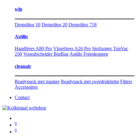
wlp
Demolitor 10
Demolitor 20
Demolitor 718
Astillo
Handfrees A80 Pro
Vloerfrees A26 Pro
Stofzuiger TopVac
230
Voorafscheider BigBag
Astillo Freeskoppen
cleanair
Readypack met masker
Readypack met overdrukhelm
Filters
Accessoires
Contact
0
0