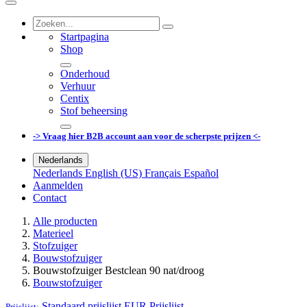
Startpagina
Shop
Onderhoud
Verhuur
Centix
Stof beheersing
-> Vraag hier B2B account aan voor de scherpste prijzen <-
Nederlands
Nederlands
English (US)
Français
Español
Aanmelden
Contact
Alle producten
Materieel
Stofzuiger
Bouwstofzuiger
Bouwstofzuiger Bestclean 90 nat/droog
Bouwstofzuiger
Standaard prijslijst EUR
Prijslijst
Prijslijst: