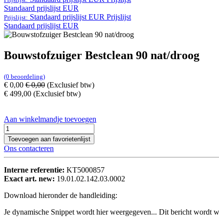
Standaard prijslijst EUR
Standaard prijslijst EUR
Prijslijst
Prijslijst:
Standaard prijslijst EUR
Bouwstofzuiger Bestclean 90 nat/droog
(0 beoordeling)
€
0,00
€
0,00
(Exclusief btw)
€
499,00
(Exclusief btw)
Aan winkelmandje toevoegen
Toevoegen aan favorietenlijst
Ons contacteren
Interne referentie:
KT5000857
Exact art. new:
19.01.02.142.03.0002
Download hieronder de handleiding:
Je dynamische Snippet wordt hier weergegeven... Dit bericht wordt w