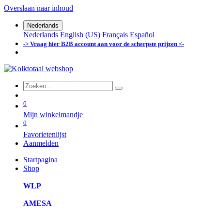
Overslaan naar inhoud
Nederlands
Nederlands
English (US)
Français
Español
-> Vraag hier B2B account aan voor de scherpste prijzen <-
0
Mijn winkelmandje
0
Favorietenlijst
Aanmelden
Startpagina
Shop
WLP
AMESA