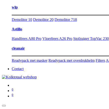
wlp
Demolitor 10
Demolitor 20
Demolitor 718
Astillo
Handfrees A80 Pro
Vloerfrees A26 Pro
Stofzuiger TopVac 230
cleanair
Readypack met masker
Readypack met overdrukhelm
Filters
A
Contact
0
0