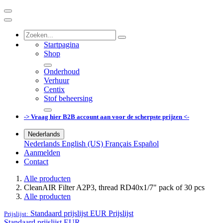
Startpagina
Shop
Onderhoud
Verhuur
Centix
Stof beheersing
-> Vraag hier B2B account aan voor de scherpste prijzen <-
Nederlands
Nederlands
English (US)
Français
Español
Aanmelden
Contact
Alle producten
CleanAIR Filter A2P3, thread RD40x1/7" pack of 30 pcs
Alle producten
Standaard prijslijst EUR
Prijslijst
Prijslijst:
Standaard prijslijst EUR