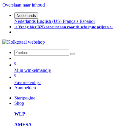
Overslaan naar inhoud
Nederlands
Nederlands
English (US)
Français
Español
-> Vraag hier B2B account aan voor de scherpste prijzen <-
0
Mijn winkelmandje
0
Favorietenlijst
Aanmelden
Startpagina
Shop
WLP
AMESA