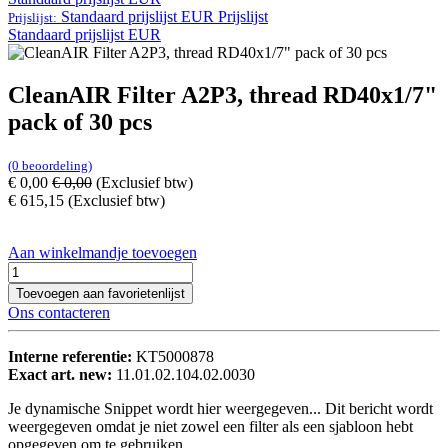
Standaard prijslijst EUR
Prijslijst
Prijslijst:
Standaard prijslijst EUR
CleanAIR Filter A2P3, thread RD40x1/7"
pack of 30 pcs
(0 beoordeling)
€
0,00
€
0,00
(Exclusief btw)
€
615,15
(Exclusief btw)
Aan winkelmandje toevoegen
Toevoegen aan favorietenlijst
Ons contacteren
Interne referentie:
KT5000878
Exact art. new:
11.01.02.104.02.0030
Je dynamische Snippet wordt hier weergegeven... Dit bericht wordt
weergegeven omdat je niet zowel een filter als een sjabloon hebt
opgegeven om te gebruiken.