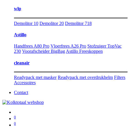
wlp
Demolitor 10
Demolitor 20
Demolitor 718
Astillo
Handfrees A80 Pro
Vloerfrees A26 Pro
Stofzuiger TopVac
230
Voorafscheider BigBag
Astillo Freeskoppen
cleanair
Readypack met masker
Readypack met overdrukhelm
Filters
Accessoires
Contact
0
0