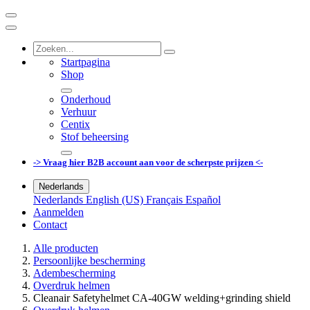
Startpagina
Shop
Onderhoud
Verhuur
Centix
Stof beheersing
-> Vraag hier B2B account aan voor de scherpste prijzen <-
Nederlands
Nederlands
English (US)
Français
Español
Aanmelden
Contact
Alle producten
Persoonlijke bescherming
Adembescherming
Overdruk helmen
Cleanair Safetyhelmet CA-40GW welding+grinding shield