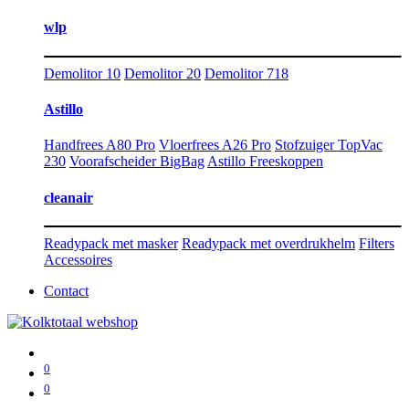
wlp
Demolitor 10
Demolitor 20
Demolitor 718
Astillo
Handfrees A80 Pro
Vloerfrees A26 Pro
Stofzuiger TopVac
230
Voorafscheider BigBag
Astillo Freeskoppen
cleanair
Readypack met masker
Readypack met overdrukhelm
Filters
Accessoires
Contact
0
0