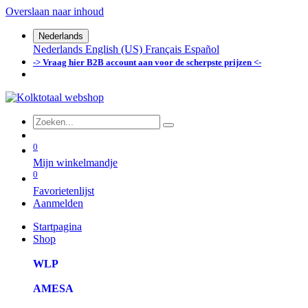
Overslaan naar inhoud
Nederlands
Nederlands
English (US)
Français
Español
-> Vraag hier B2B account aan voor de scherpste prijzen <-
0
Mijn winkelmandje
0
Favorietenlijst
Aanmelden
Startpagina
Shop
WLP
AMESA