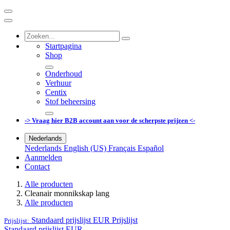
Startpagina
Shop
Onderhoud
Verhuur
Centix
Stof beheersing
-> Vraag hier B2B account aan voor de scherpste prijzen <-
Nederlands
Nederlands
English (US)
Français
Español
Aanmelden
Contact
Alle producten
Cleanair monnikskap lang
Alle producten
Standaard prijslijst EUR
Prijslijst
Prijslijst:
Standaard prijslijst EUR