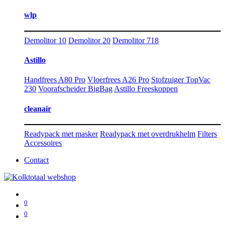
wlp
Demolitor 10
Demolitor 20
Demolitor 718
Astillo
Handfrees A80 Pro
Vloerfrees A26 Pro
Stofzuiger TopVac
230
Voorafscheider BigBag
Astillo Freeskoppen
cleanair
Readypack met masker
Readypack met overdrukhelm
Filters
Accessoires
Contact
0
0