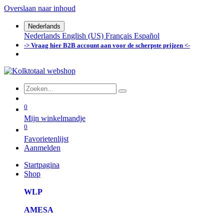
Overslaan naar inhoud
Nederlands
Nederlands
English (US)
Français
Español
-> Vraag hier B2B account aan voor de scherpste prijzen <-
0
Mijn winkelmandje
0
Favorietenlijst
Aanmelden
Startpagina
Shop
WLP
AMESA