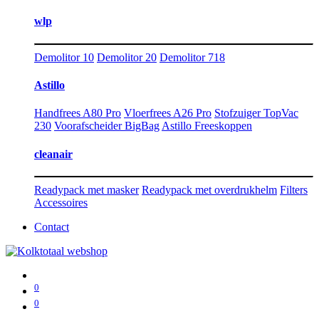
wlp
Demolitor 10
Demolitor 20
Demolitor 718
Astillo
Handfrees A80 Pro
Vloerfrees A26 Pro
Stofzuiger TopVac
230
Voorafscheider BigBag
Astillo Freeskoppen
cleanair
Readypack met masker
Readypack met overdrukhelm
Filters
Accessoires
Contact
0
0