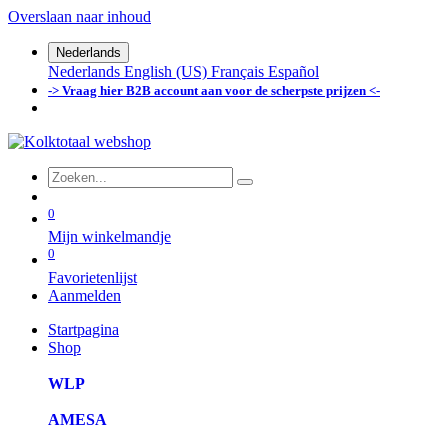
Overslaan naar inhoud
Nederlands
Nederlands
English (US)
Français
Español
-> Vraag hier B2B account aan voor de scherpste prijzen <-
0
Mijn winkelmandje
0
Favorietenlijst
Aanmelden
Startpagina
Shop
WLP
AMESA