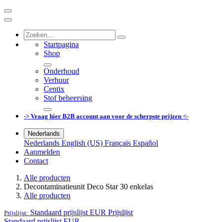
Startpagina
Shop
Onderhoud
Verhuur
Centix
Stof beheersing
-> Vraag hier B2B account aan voor de scherpste prijzen <-
Nederlands
Nederlands
English (US)
Français
Español
Aanmelden
Contact
Alle producten
Decontaminatieunit Deco Star 30 enkelas
Alle producten
Standaard prijslijst EUR
Prijslijst
Prijslijst:
Standaard prijslijst EUR