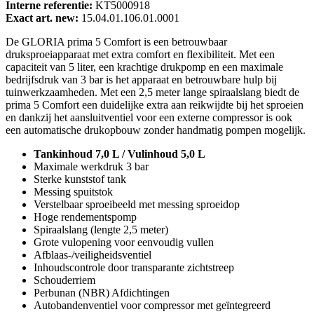
Interne referentie:
KT5000918
Exact art. new:
15.04.01.106.01.0001
De GLORIA prima 5 Comfort is een betrouwbaar
druksproeiapparaat met extra comfort en flexibiliteit. Met een
capaciteit van 5 liter, een krachtige drukpomp en een maximale
bedrijfsdruk van 3 bar is het apparaat en betrouwbare hulp bij
tuinwerkzaamheden. Met een 2,5 meter lange spiraalslang biedt de
prima 5 Comfort een duidelijke extra aan reikwijdte bij het sproeien
en dankzij het aansluitventiel voor een externe compressor is ook
een automatische drukopbouw zonder handmatig pompen mogelijk.
Tankinhoud 7,0 L / Vulinhoud 5,0 L
Maximale werkdruk 3 bar
Sterke kunststof tank
Messing spuitstok
Verstelbaar sproeibeeld met messing sproeidop
Hoge rendementspomp
Spiraalslang (lengte 2,5 meter)
Grote vulopening voor eenvoudig vullen
Afblaas-/veiligheidsventiel
Inhoudscontrole door transparante zichtstreep
Schouderriem
Perbunan (NBR) Afdichtingen
Autobandenventiel voor compressor met geïntegreerd