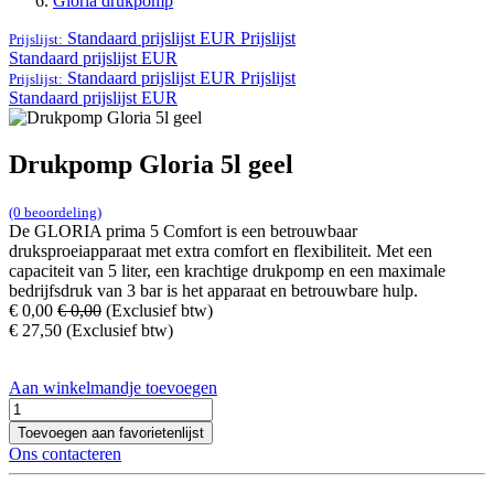
Gloria drukpomp
Standaard prijslijst EUR
Prijslijst
Prijslijst:
Standaard prijslijst EUR
Standaard prijslijst EUR
Prijslijst
Prijslijst:
Standaard prijslijst EUR
Drukpomp Gloria 5l geel
(0 beoordeling)
De GLORIA prima 5 Comfort is een betrouwbaar
druksproeiapparaat met extra comfort en flexibiliteit. Met een
capaciteit van 5 liter, een krachtige drukpomp en een maximale
bedrijfsdruk van 3 bar is het apparaat en betrouwbare hulp.
€
0,00
€
0,00
(Exclusief btw)
€
27,50
(Exclusief btw)
Aan winkelmandje toevoegen
Toevoegen aan favorietenlijst
Ons contacteren