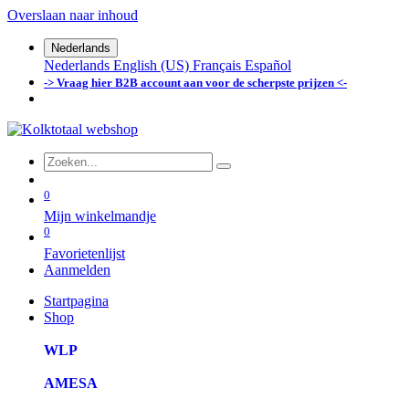
Overslaan naar inhoud
Nederlands
Nederlands
English (US)
Français
Español
-> Vraag hier B2B account aan voor de scherpste prijzen <-
0
Mijn winkelmandje
0
Favorietenlijst
Aanmelden
Startpagina
Shop
WLP
AMESA