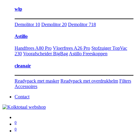
wlp
Demolitor 10
Demolitor 20
Demolitor 718
Astillo
Handfrees A80 Pro
Vloerfrees A26 Pro
Stofzuiger TopVac
230
Voorafscheider BigBag
Astillo Freeskoppen
cleanair
Readypack met masker
Readypack met overdrukhelm
Filters
Accessoires
Contact
0
0