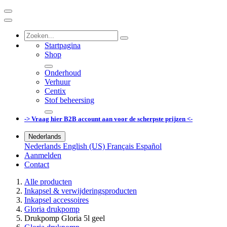
Startpagina
Shop
Onderhoud
Verhuur
Centix
Stof beheersing
-> Vraag hier B2B account aan voor de scherpste prijzen <-
Nederlands
Nederlands
English (US)
Français
Español
Aanmelden
Contact
Alle producten
Inkapsel & verwijderingsproducten
Inkapsel accessoires
Gloria drukpomp
Drukpomp Gloria 5l geel