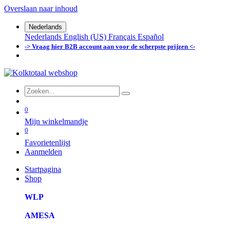
Overslaan naar inhoud
Nederlands
Nederlands
English (US)
Français
Español
-> Vraag hier B2B account aan voor de scherpste prijzen <-
0
Mijn winkelmandje
0
Favorietenlijst
Aanmelden
Startpagina
Shop
WLP
AMESA