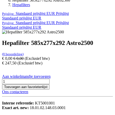
Hepafilter 585x277x292 Astro2500
Hepafilters
Standaard prijslijst EUR
Prijslijst
Prijslijst:
Standaard prijslijst EUR
Standaard prijslijst EUR
Prijslijst
Prijslijst:
Standaard prijslijst EUR
Hepafilter 585x277x292 Astro2500
(0 beoordeling)
€
0,00
€
0,00
(Exclusief btw)
€
247,50
(Exclusief btw)
Aan winkelmandje toevoegen
Toevoegen aan favorietenlijst
Ons contacteren
Interne referentie:
KT5001001
Exact art. new:
18.01.02.148.03.0001