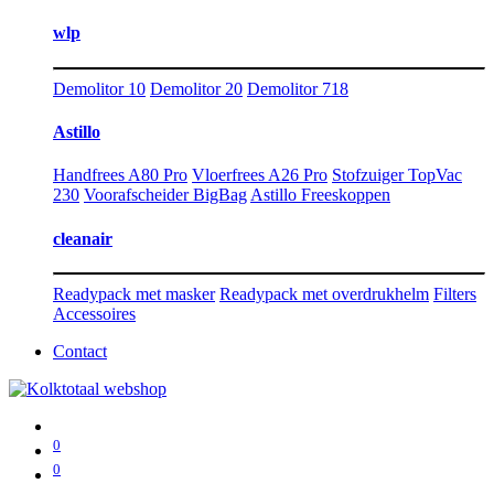
wlp
Demolitor 10
Demolitor 20
Demolitor 718
Astillo
Handfrees A80 Pro
Vloerfrees A26 Pro
Stofzuiger TopVac
230
Voorafscheider BigBag
Astillo Freeskoppen
cleanair
Readypack met masker
Readypack met overdrukhelm
Filters
Accessoires
Contact
0
0