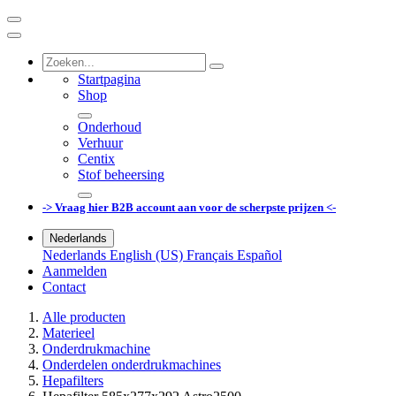
Startpagina
Shop
Onderhoud
Verhuur
Centix
Stof beheersing
-> Vraag hier B2B account aan voor de scherpste prijzen <-
Nederlands
Nederlands
English (US)
Français
Español
Aanmelden
Contact
Alle producten
Materieel
Onderdrukmachine
Onderdelen onderdrukmachines
Hepafilters