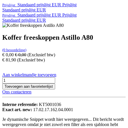
Standaard prijslijst EUR
Prijslijst
Prijslijst:
Standaard prijslijst EUR
Standaard prijslijst EUR
Prijslijst
Prijslijst:
Standaard prijslijst EUR
Koffer freeskoppen Astillo A80
(0 beoordeling)
€
0,00
€
0,00
(Exclusief btw)
€
81,90
(Exclusief btw)
Aan winkelmandje toevoegen
Toevoegen aan favorietenlijst
Ons contacteren
Interne referentie:
KT5001036
Exact art. new:
17.02.17.162.04.0001
Je dynamische Snippet wordt hier weergegeven... Dit bericht wordt
weergegeven omdat je niet zowel een filter als een sjabloon hebt