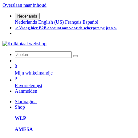
Overslaan naar inhoud
Nederlands
Nederlands
English (US)
Français
Español
-> Vraag hier B2B account aan voor de scherpste prijzen <-
0
Mijn winkelmandje
0
Favorietenlijst
Aanmelden
Startpagina
Shop
WLP
AMESA