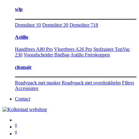
wlp
Demolitor 10
Demolitor 20
Demolitor 718
Astillo
Handfrees A80 Pro
Vloerfrees A26 Pro
Stofzuiger TopVac
230
Voorafscheider BigBag
Astillo Freeskoppen
cleanair
Readypack met masker
Readypack met overdrukhelm
Filters
Accessoires
Contact
0
0