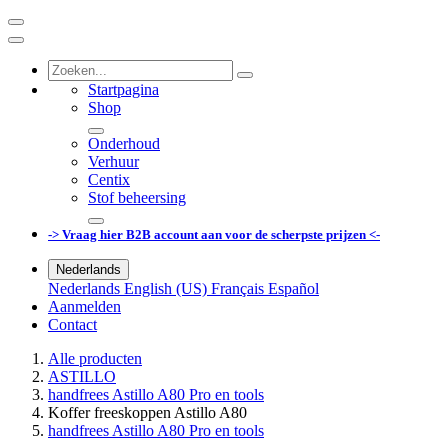
Startpagina
Shop
Onderhoud
Verhuur
Centix
Stof beheersing
-> Vraag hier B2B account aan voor de scherpste prijzen <-
Nederlands
Nederlands
English (US)
Français
Español
Aanmelden
Contact
Alle producten
ASTILLO
handfrees Astillo A80 Pro en tools
Koffer freeskoppen Astillo A80
handfrees Astillo A80 Pro en tools