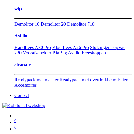
wlp
Demolitor 10
Demolitor 20
Demolitor 718
Astillo
Handfrees A80 Pro
Vloerfrees A26 Pro
Stofzuiger TopVac
230
Voorafscheider BigBag
Astillo Freeskoppen
cleanair
Readypack met masker
Readypack met overdrukhelm
Filters
Accessoires
Contact
0
0