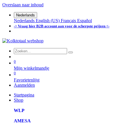
Overslaan naar inhoud
Nederlands
Nederlands
English (US)
Français
Español
-> Vraag hier B2B account aan voor de scherpste prijzen <-
0
Mijn winkelmandje
0
Favorietenlijst
Aanmelden
Startpagina
Shop
WLP
AMESA