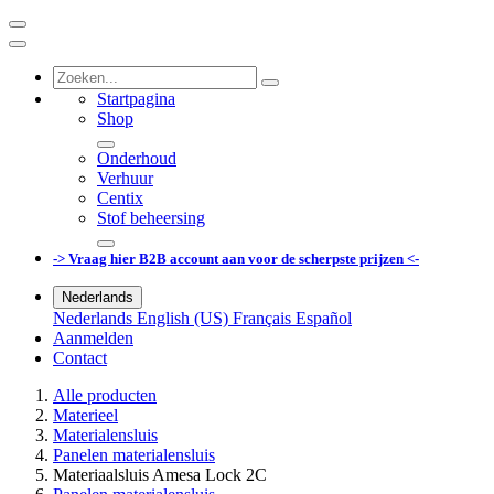
Startpagina
Shop
Onderhoud
Verhuur
Centix
Stof beheersing
-> Vraag hier B2B account aan voor de scherpste prijzen <-
Nederlands
Nederlands
English (US)
Français
Español
Aanmelden
Contact
Alle producten
Materieel
Materialensluis
Panelen materialensluis
Materiaalsluis Amesa Lock 2C