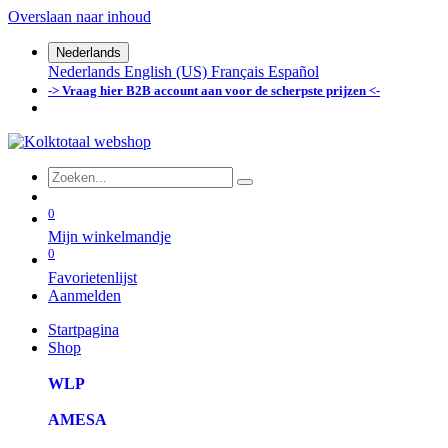
Overslaan naar inhoud
Nederlands
Nederlands
English (US)
Français
Español
-> Vraag hier B2B account aan voor de scherpste prijzen <-
0
Mijn winkelmandje
0
Favorietenlijst
Aanmelden
Startpagina
Shop
WLP
AMESA