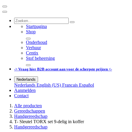
Startpagina
Shop
Onderhoud
Verhuur
Centix
Stof beheersing
-> Vraag hier B2B account aan voor de scherpste prijzen <-
Nederlands
Nederlands
English (US)
Français
Español
Aanmelden
Contact
Alle producten
Gereedschappen
Handgereedschap
T- Sleutel TORX set 9-delig in koffer
Handgereedschap