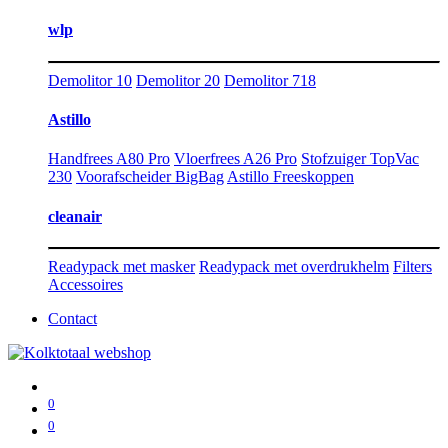
wlp
Demolitor 10
Demolitor 20
Demolitor 718
Astillo
Handfrees A80 Pro
Vloerfrees A26 Pro
Stofzuiger TopVac
230
Voorafscheider BigBag
Astillo Freeskoppen
cleanair
Readypack met masker
Readypack met overdrukhelm
Filters
Accessoires
Contact
0
0