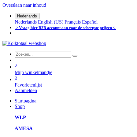
Overslaan naar inhoud
Nederlands
Nederlands
English (US)
Français
Español
-> Vraag hier B2B account aan voor de scherpste prijzen <-
0
Mijn winkelmandje
0
Favorietenlijst
Aanmelden
Startpagina
Shop
WLP
AMESA