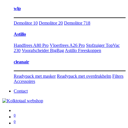
wlp
Demolitor 10
Demolitor 20
Demolitor 718
Astillo
Handfrees A80 Pro
Vloerfrees A26 Pro
Stofzuiger TopVac
230
Voorafscheider BigBag
Astillo Freeskoppen
cleanair
Readypack met masker
Readypack met overdrukhelm
Filters
Accessoires
Contact
0
0