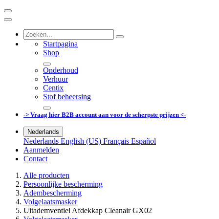
Startpagina
Shop
Onderhoud
Verhuur
Centix
Stof beheersing
-> Vraag hier B2B account aan voor de scherpste prijzen <-
Nederlands
Nederlands
English (US)
Français
Español
Aanmelden
Contact
Alle producten
Persoonlijke bescherming
Adembescherming
Volgelaatsmasker
Uitademventiel Afdekkap Cleanair GX02