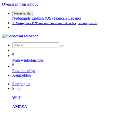
Overslaan naar inhoud
Nederlands
Nederlands
English (US)
Français
Español
-> Vraag hier B2B account aan voor de scherpste prijzen <-
0
Mijn winkelmandje
0
Favorietenlijst
Aanmelden
Startpagina
Shop
WLP
AMESA