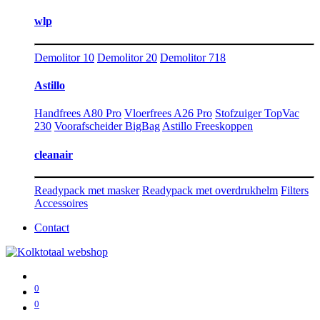
wlp
Demolitor 10
Demolitor 20
Demolitor 718
Astillo
Handfrees A80 Pro
Vloerfrees A26 Pro
Stofzuiger TopVac
230
Voorafscheider BigBag
Astillo Freeskoppen
cleanair
Readypack met masker
Readypack met overdrukhelm
Filters
Accessoires
Contact
0
0