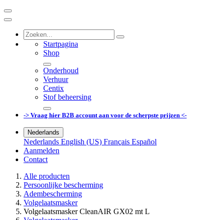
Startpagina
Shop
Onderhoud
Verhuur
Centix
Stof beheersing
-> Vraag hier B2B account aan voor de scherpste prijzen <-
Nederlands
Nederlands
English (US)
Français
Español
Aanmelden
Contact
Alle producten
Persoonlijke bescherming
Adembescherming
Volgelaatsmasker
Volgelaatsmasker CleanAIR GX02 mt L