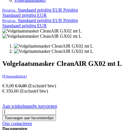
Volgelaatsmasker
Standaard prijslijst EUR
Prijslijst
Prijslijst:
Standaard prijslijst EUR
Standaard prijslijst EUR
Prijslijst
Prijslijst:
Standaard prijslijst EUR
Volgelaatsmasker CleanAIR GX02 mt L
(0 beoordeling)
€
0,00
€
0,00
(Exclusief btw)
€
350,60
(Exclusief btw)
Aan winkelmandje toevoegen
Toevoegen aan favorietenlijst
Ons contacteren
Documenten