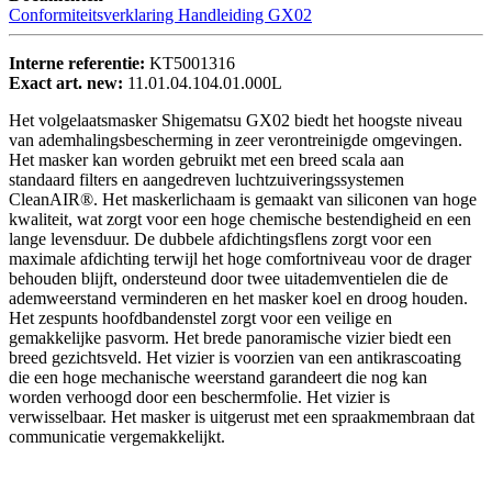
Conformiteitsverklaring
Handleiding GX02
Interne referentie:
KT5001316
Exact art. new:
11.01.04.104.01.000L
Het volgelaatsmasker Shigematsu GX02 biedt het hoogste niveau
van ademhalingsbescherming in zeer verontreinigde omgevingen.
Het masker kan worden gebruikt met een breed scala aan
standaard filters en aangedreven luchtzuiveringssystemen
CleanAIR®. Het maskerlichaam is gemaakt van siliconen van hoge
kwaliteit, wat zorgt voor een hoge chemische bestendigheid en een
lange levensduur. De dubbele afdichtingsflens zorgt voor een
maximale afdichting terwijl het hoge comfortniveau voor de drager
behouden blijft, ondersteund door twee uitademventielen die de
ademweerstand verminderen en het masker koel en droog houden.
Het zespunts hoofdbandenstel zorgt voor een veilige en
gemakkelijke pasvorm. Het brede panoramische vizier biedt een
breed gezichtsveld. Het vizier is voorzien van een antikrascoating
die een hoge mechanische weerstand garandeert die nog kan
worden verhoogd door een beschermfolie. Het vizier is
verwisselbaar. Het masker is uitgerust met een spraakmembraan dat
communicatie vergemakkelijkt.