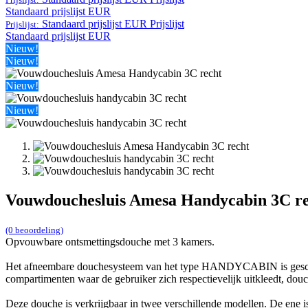
Standaard prijslijst EUR
Standaard prijslijst EUR
Prijslijst
Prijslijst:
Standaard prijslijst EUR
Nieuw!
Nieuw!
Nieuw!
Nieuw!
Vouwdouchesluis Amesa Handycabin 3C r
(0 beoordeling)
Opvouwbare ontsmettingsdouche met 3 kamers.
Het afneembare douchesysteem van het type HANDYCABIN is geschikt v
compartimenten waar de gebruiker zich respectievelijk uitkleedt, douc
Deze douche is verkrijgbaar in twee verschillende modellen. De ene is