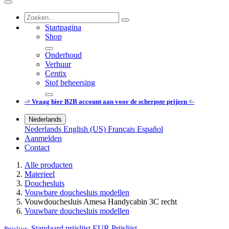
Startpagina
Shop
Onderhoud
Verhuur
Centix
Stof beheersing
-> Vraag hier B2B account aan voor de scherpste prijzen <-
Nederlands
Nederlands
English (US)
Français
Español
Aanmelden
Contact
Alle producten
Materieel
Douchesluis
Vouwbare douchesluis modellen
Vouwdouchesluis Amesa Handycabin 3C recht
Vouwbare douchesluis modellen
Standaard prijslijst EUR
Prijslijst
Prijslijst: