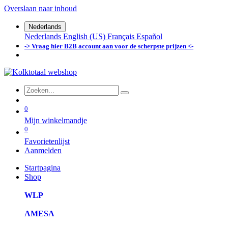
Overslaan naar inhoud
Nederlands
Nederlands
English (US)
Français
Español
-> Vraag hier B2B account aan voor de scherpste prijzen <-
0
Mijn winkelmandje
0
Favorietenlijst
Aanmelden
Startpagina
Shop
WLP
AMESA