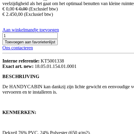
veelzijdigheid als het gaat om het optimaal benutten van kleine ruimte
€
0,00
€
0,00
(Exclusief btw)
€
2.450,00
(Exclusief btw)
Aan winkelmandje toevoegen
Toevoegen aan favorietenlijst
Ons contacteren
Interne referentie:
KT5001338
Exact art. new:
18.05.01.154.01.0001
BESCHRIJVING
De HANDYCABIN kan dankzij zijn lichte gewicht en eenvoudige vouw
vervoeren en te installeren is.
KENMERKEN:
Dekzeil 76% PVC, 24% Polyester (650 g/m2).