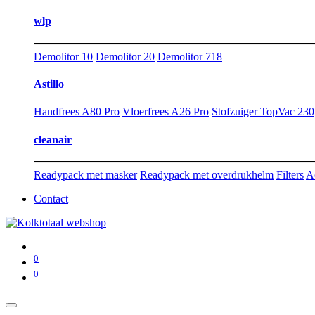
wlp
Demolitor 10
Demolitor 20
Demolitor 718
Astillo
Handfrees A80 Pro
Vloerfrees A26 Pro
Stofzuiger TopVac 230
cleanair
Readypack met masker
Readypack met overdrukhelm
Filters
A
Contact
0
0