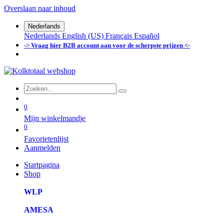
Overslaan naar inhoud
Nederlands
Nederlands
English (US)
Français
Español
-> Vraag hier B2B account aan voor de scherpste prijzen <-
0
Mijn winkelmandje
0
Favorietenlijst
Aanmelden
Startpagina
Shop
WLP
AMESA