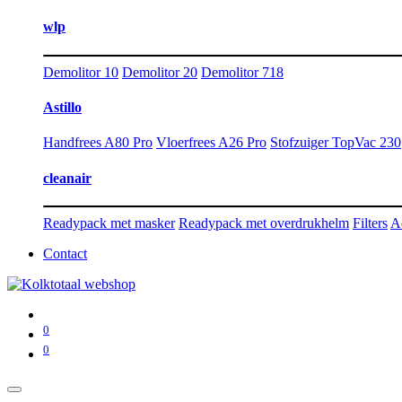
wlp
Demolitor 10
Demolitor 20
Demolitor 718
Astillo
Handfrees A80 Pro
Vloerfrees A26 Pro
Stofzuiger TopVac 230
cleanair
Readypack met masker
Readypack met overdrukhelm
Filters
A
Contact
0
0