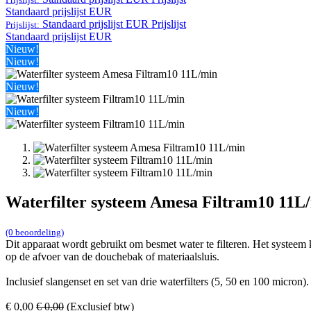
Standaard prijslijst EUR
Standaard prijslijst EUR
Prijslijst
Prijslijst:
Standaard prijslijst EUR
Nieuw!
Nieuw!
Nieuw!
Nieuw!
Waterfilter systeem Amesa Filtram10 11L
(0 beoordeling)
Dit apparaat wordt gebruikt om besmet water te filteren. Het systee
op de afvoer van de douchebak of materiaalsluis.
Inclusief slangenset en set van drie waterfilters (5, 50 en 100 micron).
€
0,00
€
0,00
(Exclusief btw)