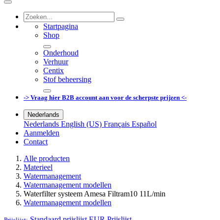
Startpagina
Shop
Onderhoud
Verhuur
Centix
Stof beheersing
-> Vraag hier B2B account aan voor de scherpste prijzen <-
Nederlands
Nederlands
English (US)
Français
Español
Aanmelden
Contact
Alle producten
Materieel
Watermanagement
Watermanagement modellen
Waterfilter systeem Amesa Filtram10 11L/min
Watermanagement modellen
Standaard prijslijst EUR
Prijslijst
Prijslijst: