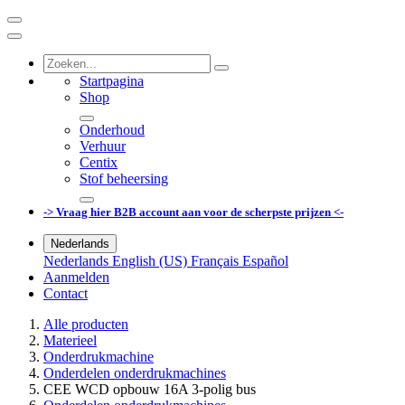
Startpagina
Shop
Onderhoud
Verhuur
Centix
Stof beheersing
-> Vraag hier B2B account aan voor de scherpste prijzen <-
Nederlands
Nederlands
English (US)
Français
Español
Aanmelden
Contact
Alle producten
Materieel
Onderdrukmachine
Onderdelen onderdrukmachines
CEE WCD opbouw 16A 3-polig bus