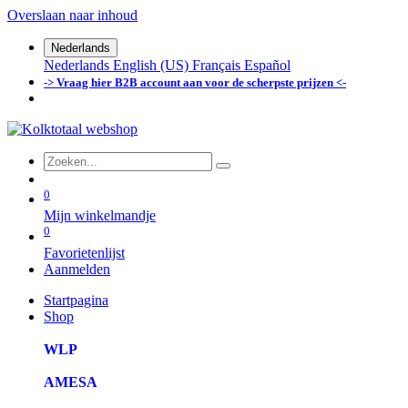
Overslaan naar inhoud
Nederlands
Nederlands
English (US)
Français
Español
-> Vraag hier B2B account aan voor de scherpste prijzen <-
0
Mijn winkelmandje
0
Favorietenlijst
Aanmelden
Startpagina
Shop
WLP
AMESA