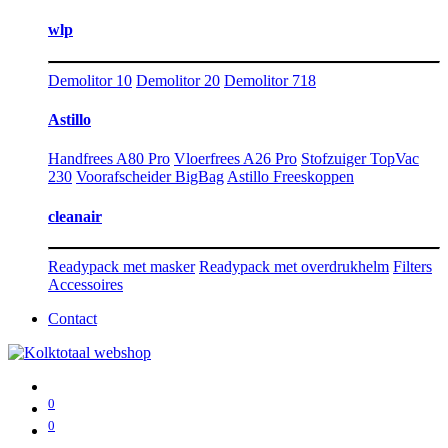
wlp
Demolitor 10
Demolitor 20
Demolitor 718
Astillo
Handfrees A80 Pro
Vloerfrees A26 Pro
Stofzuiger TopVac
230
Voorafscheider BigBag
Astillo Freeskoppen
cleanair
Readypack met masker
Readypack met overdrukhelm
Filters
Accessoires
Contact
0
0