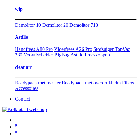
wlp
Demolitor 10
Demolitor 20
Demolitor 718
Astillo
Handfrees A80 Pro
Vloerfrees A26 Pro
Stofzuiger TopVac
230
Voorafscheider BigBag
Astillo Freeskoppen
cleanair
Readypack met masker
Readypack met overdrukhelm
Filters
Accessoires
Contact
0
0