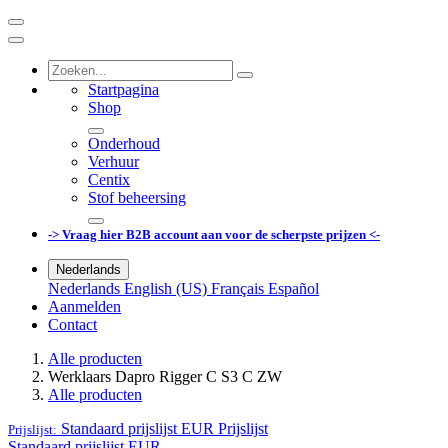
Startpagina
Shop
Onderhoud
Verhuur
Centix
Stof beheersing
-> Vraag hier B2B account aan voor de scherpste prijzen <-
Nederlands
Nederlands
English (US)
Français
Español
Aanmelden
Contact
Alle producten
Werklaars Dapro Rigger C S3 C ZW
Alle producten
Standaard prijslijst EUR
Prijslijst
Prijslijst:
Standaard prijslijst EUR