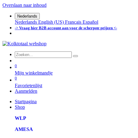
Overslaan naar inhoud
Nederlands
Nederlands
English (US)
Français
Español
-> Vraag hier B2B account aan voor de scherpste prijzen <-
0
Mijn winkelmandje
0
Favorietenlijst
Aanmelden
Startpagina
Shop
WLP
AMESA