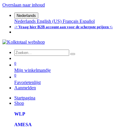
Overslaan naar inhoud
Nederlands
Nederlands
English (US)
Français
Español
-> Vraag hier B2B account aan voor de scherpste prijzen <-
0
Mijn winkelmandje
0
Favorietenlijst
Aanmelden
Startpagina
Shop
WLP
AMESA