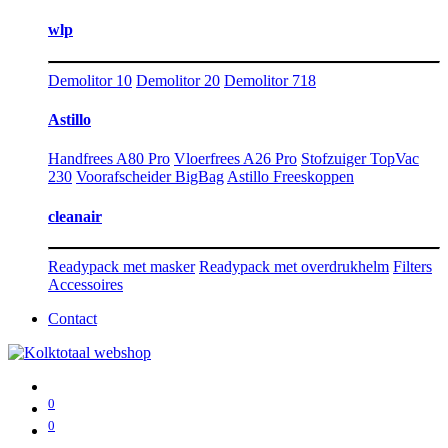
wlp
Demolitor 10
Demolitor 20
Demolitor 718
Astillo
Handfrees A80 Pro
Vloerfrees A26 Pro
Stofzuiger TopVac
230
Voorafscheider BigBag
Astillo Freeskoppen
cleanair
Readypack met masker
Readypack met overdrukhelm
Filters
Accessoires
Contact
0
0