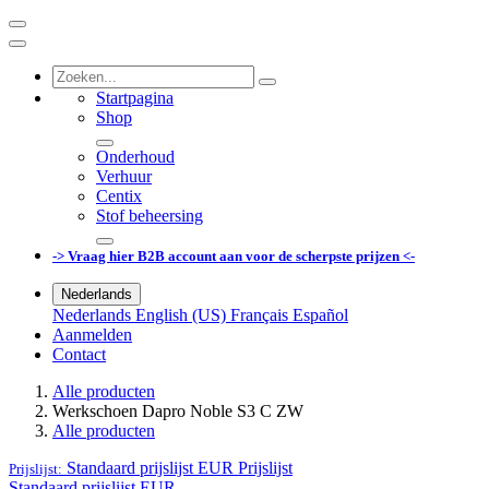
Startpagina
Shop
Onderhoud
Verhuur
Centix
Stof beheersing
-> Vraag hier B2B account aan voor de scherpste prijzen <-
Nederlands
Nederlands
English (US)
Français
Español
Aanmelden
Contact
Alle producten
Werkschoen Dapro Noble S3 C ZW
Alle producten
Standaard prijslijst EUR
Prijslijst
Prijslijst:
Standaard prijslijst EUR