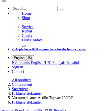
Home
Shop
Service
Rental
Centix
Dust Control
-> Apply for a B2B account here for the best prices <-
English (US)
Nederlands
English (US)
Français
Español
Sign in
Contact
All products
Containment
Stofzuiger
H-klasse stofzuiger
Vacuum cleaner Astillo Topvac 230/3H
H-klasse stofzuiger
Standaard prijslijst EUR
Pricelist
Pricelist: