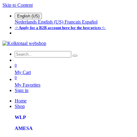
Skip to Content
English (US)
Nederlands
English (US)
Français
Español
-> Apply for a B2B account here for the best prices <-
0
My Cart
0
My Favorites
Sign in
Home
Shop
WLP
AMESA