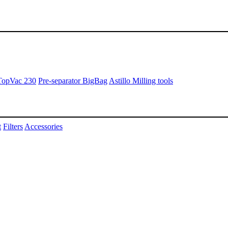
TopVac 230
Pre-separator BigBag
Astillo Milling tools
t
Filters
Accessories