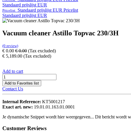
Standaard prijslijst EUR
Standaard prijslijst EUR
Pricelist
Pricelist:
Standaard prijslijst EUR
Vacuum cleaner Astillo Topvac 230/3H
(0 review)
€
0.00
€
0.00
(Tax excluded)
€
5,189.00
(Tax excluded)
Add to cart
Add to Favorites list
Contact Us
Internal Reference:
KT5001217
Exact art. new:
19.01.01.163.01.0001
Je dynamische Snippet wordt hier weergegeven... Dit bericht wordt w
Customer Reviews