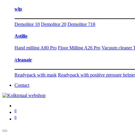
wlp
Demolitor 10
Demolitor 20
Demolitor 718
Astillo
Hand milling A80 Pro
Floor Milling A26 Pro
Vacuum cleaner 
/cleanair
Readypack with mask
Readypack with positive pressure helme
Contact
0
0