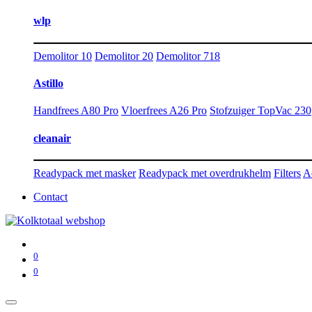
wlp
Demolitor 10
Demolitor 20
Demolitor 718
Astillo
Handfrees A80 Pro
Vloerfrees A26 Pro
Stofzuiger TopVac 230
cleanair
Readypack met masker
Readypack met overdrukhelm
Filters
A
Contact
0
0