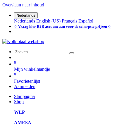
Overslaan naar inhoud
Nederlands
Nederlands
English (US)
Français
Español
-> Vraag hier B2B account aan voor de scherpste prijzen <-
0
Mijn winkelmandje
0
Favorietenlijst
Aanmelden
Startpagina
Shop
WLP
AMESA