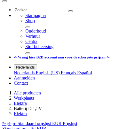
Startpagina
Shop
Onderhoud
Verhuur
Centix
Stof beheersing
-> Vraag hier B2B account aan voor de scherpste prijzen <-
Nederlands
Nederlands
English (US)
Français
Español
Aanmelden
Contact
Alle producten
Werkplaats
Elektra
Batterij D 1,5V
Elektra
Standaard prijslijst EUR
Prijslijst
Prijslijst:
Standaard prijslijst EUR