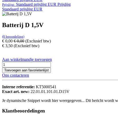
Standaard prijslijst EUR
Prijslijst
Prijslijst:
Standaard prijslijst EUR
Batterij D 1,5V
(0 beoordeling)
€
0,00
€
0,00
(Exclusief btw)
€
3,50
(Exclusief btw)
Aan winkelmandje toevoegen
Toevoegen aan favorietenlijst
Ons contacteren
Interne referentie:
KT5000541
Exact art. new:
22.01.01.101.01.D15V
Je dynamische Snippet wordt hier weergegeven... Dit bericht wordt w
Klantbeoordelingen